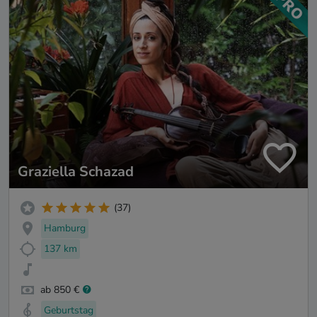
Graziella Schazad
(37)
Hamburg
137 km
ab 850 €
Geburtstag