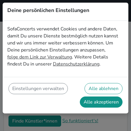
Deine persönlichen Einstellungen
Registrieren
SofaConcerts verwendet Cookies und andere Daten,
damit Du unsere Dienste bestmöglich nutzen kannst
Folk Live-Musik für den 50.
und wir uns immer weiter verbessern können. Um
Geburtstag in Wolfsburg
Deine persönlichen Einstellungen anzupassen,
folge dem Link zur Verwaltung
. Weitere Details
Schon wieder ist ein Jahrzehnt vergangen und Dein
findest Du in unserer
Datenschutzerklärung
.
nächster runder Geburtstag steht an? Ein Konzert ist
der ideale Weg, Deinen 50. Geburtstag in Wolfsburg
auf eine ganz besondere Art und Weise zu feiern. Ob
kleine Gartenparty oder Feier mit der ganzen
Einstellungen verwalten
Alle ablehnen
Nachbarschaft: Auf SofaConcerts findest Du tolle Folk
Live-Acts, die perfekt zu Deiner 50. Geburtstagsfeier
Alle akzeptieren
in Wolfsburg passen.
So funktioniert's!
Finde Künstler*innen