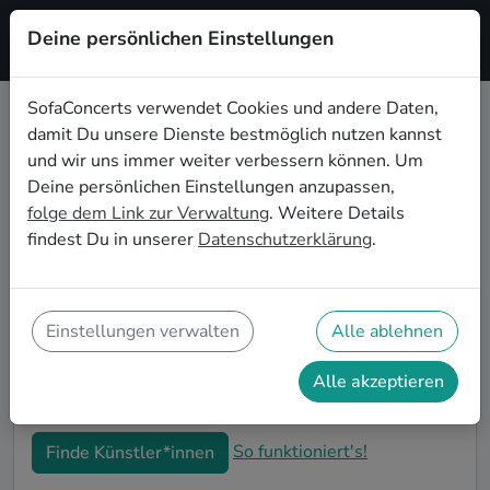
Deine persönlichen Einstellungen
Registrieren
SofaConcerts verwendet Cookies und andere Daten,
damit Du unsere Dienste bestmöglich nutzen kannst
Funk Live-Musik für den 50.
und wir uns immer weiter verbessern können. Um
Geburtstag in Herne
Deine persönlichen Einstellungen anzupassen,
folge dem Link zur Verwaltung
. Weitere Details
Schon wieder ist ein Jahrzehnt vergangen und Dein
findest Du in unserer
Datenschutzerklärung
.
nächster runder Geburtstag steht an? Ein Konzert ist
der ideale Weg, Deinen 50. Geburtstag in Herne auf
eine ganz besondere Art und Weise zu feiern. Ob
kleine Gartenparty oder Feier mit der ganzen
Einstellungen verwalten
Alle ablehnen
Nachbarschaft: Auf SofaConcerts findest Du tolle
Funk Live-Acts, die perfekt zu Deiner 50.
Alle akzeptieren
Geburtstagsfeier in Herne passen.
So funktioniert's!
Finde Künstler*innen