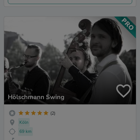
Hölschmann Swing
(2)
Köln
69 km