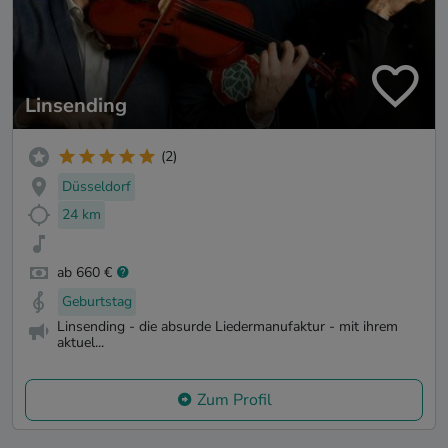
Linsending
(2)
Düsseldorf
24 km
ab 660 €
Geburtstag
Linsending - die absurde Liedermanufaktur - mit ihrem
aktuel...
Zum Profil