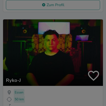
Zum Profil
Ryko-J
Essen
50 km