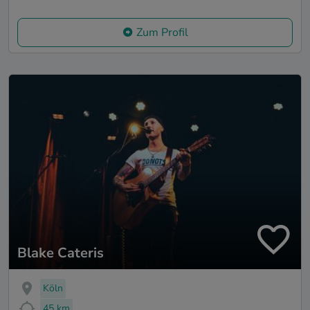
Zum Profil
Blake Cateris
Köln
45 km