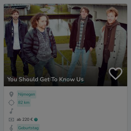
You Should Get To Know Us
Nijmegen
82 km
ab 220 €
Geburtstag