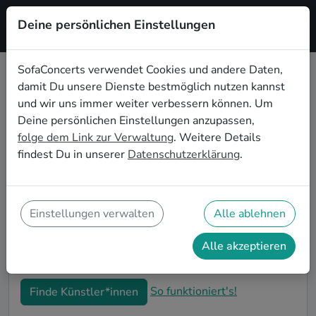
Deine persönlichen Einstellungen
Registrieren
SofaConcerts verwendet Cookies und andere Daten,
damit Du unsere Dienste bestmöglich nutzen kannst
Punk Live-Musik für den 50.
und wir uns immer weiter verbessern können. Um
Geburtstag in Mönchengladbach
Deine persönlichen Einstellungen anzupassen,
folge dem Link zur Verwaltung
. Weitere Details
Schon wieder ist ein Jahrzehnt vergangen und Dein
findest Du in unserer
Datenschutzerklärung
.
nächster runder Geburtstag steht an? Ein Konzert ist
der ideale Weg, Deinen 50. Geburtstag in
Mönchengladbach auf eine ganz besondere Art und
Weise zu feiern. Ob kleine Gartenparty oder Feier mit
Einstellungen verwalten
Alle ablehnen
der ganzen Nachbarschaft: Auf SofaConcerts findest
Du tolle Punk Live-Acts, die perfekt zu Deiner 50.
Alle akzeptieren
Geburtstagsfeier in Mönchengladbach passen.
So funktioniert's!
Finde Künstler*innen