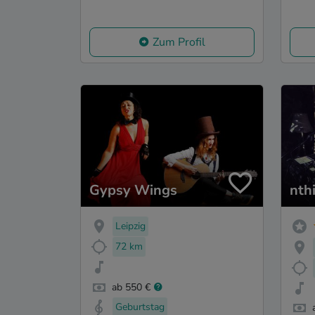
Zum Profil
Gypsy Wings
nth
Leipzig
72 km
ab 550 €
Geburtstag