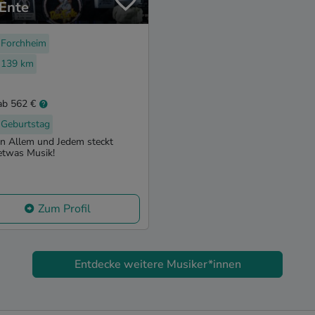
Ente
Forchheim
139 km
ab 562 €
Geburtstag
In Allem und Jedem steckt
etwas Musik!
Zum Profil
Entdecke weitere Musiker*innen