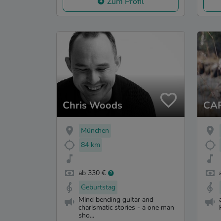
Zum Profil
Chris Woods
CA
München
84 km
ab 330 €
Geburtstag
Mind bending guitar and
charismatic stories - a one man
sho...