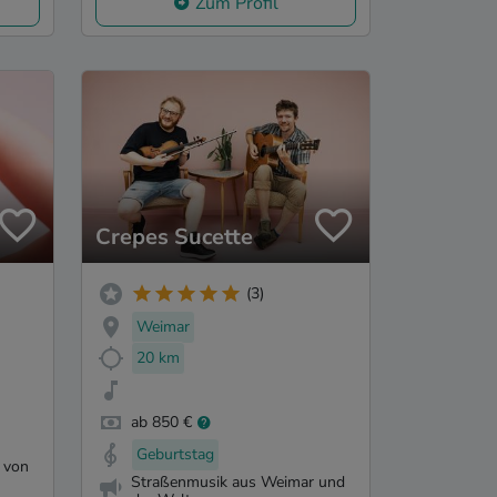
Zum Profil
Crepes Sucette
(3)
Weimar
20 km
ab 850 €
Geburtstag
s von
Straßenmusik aus Weimar und