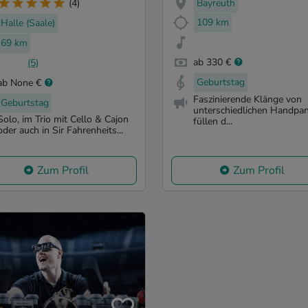
Bayreuth
(4)
109 km
Halle (Saale)
69 km
ab 330 €
(5)
Geburtstag
ab None €
Faszinierende Klänge von
Geburtstag
unterschiedlichen Handpa
Solo, im Trio mit Cello & Cajon
füllen d...
oder auch in Sir Fahrenheits...
Zum Profil
Zum Profil