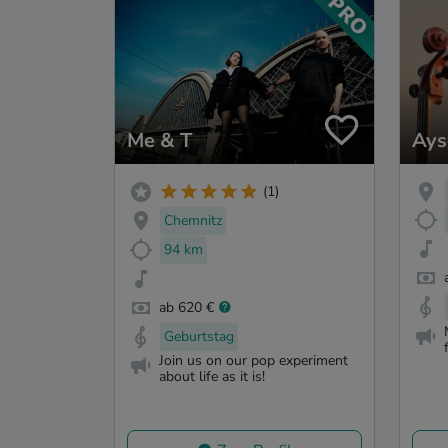
Me & T
Ays
(1)
Chemnitz
94 km
ab 620 €
Geburtstag
Join us on our pop experiment
about life as it is!