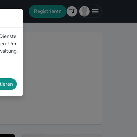
Registrieren
Dienste
nen. Um
rwaltung
.
tieren