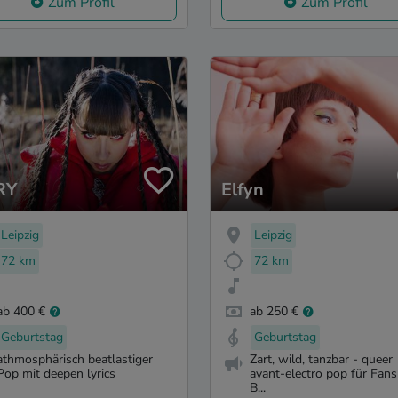
Zum Profil
Zum Profil
RY
Elfyn
Leipzig
Leipzig
72 km
72 km
ab 400 €
ab 250 €
Geburtstag
Geburtstag
athmosphärisch beatlastiger
Zart, wild, tanzbar - queer
Pop mit deepen lyrics
avant-electro pop für Fan
B...