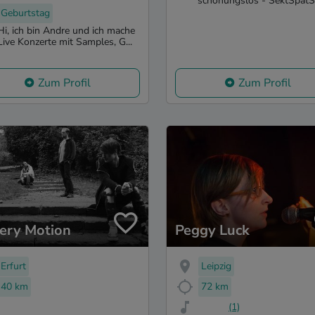
schonungslos - SektSpätS
Geburtstag
Hi, ich bin Andre und ich mache
Live Konzerte mit Samples, G...
Zum Profil
Zum Profil
very Motion
Peggy Luck
Erfurt
Leipzig
40 km
72 km
(1)