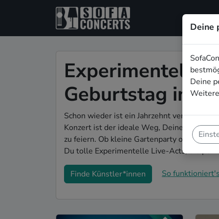
Deine 
SofaCon
Experimentelle L
bestmög
Deine p
Geburtstag in Je
Weitere
Schon wieder ist ein Jahrzehnt vergangen u
Konzert ist der ideale Weg, Deinen 50. Geb
Einst
zu feiern. Ob kleine Gartenparty oder Feier
Du tolle Experimentelle Live-Acts, die perf
So funktioniert's
Finde Künstler*innen