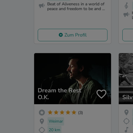
Beat of Aliveness in a world of
peace and freedom to be and ...
Zum Profil
Dream the Rest
O.K.
Sil
(3)
Weimar
20 km