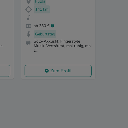
Fulda
141 km
ab 330 €
Geburtstag
Solo-Akkustik Fingerstyle
ns
Musik. Verträumt, mal ruhig, mal
l...
Zum Profil