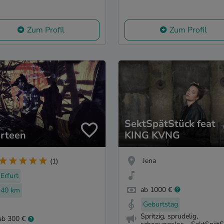
Zum Profil
Zum Profil
SektSpätStück feat
irteen
KING KVNG
Jena
(1)
Erfurt
ab 1000 €
40 km
Geburtstag
Spritzig, sprudelig,
ab 300 €