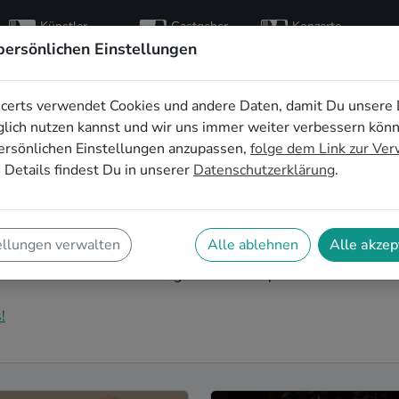
Künstler
Gastgeber
Konzerte
entdecken
finden
besuchen
persönlichen Einstellungen
certs verwendet Cookies und andere Daten, damit Du unsere 
ive-Musik für den 50.
lich nutzen kannst und wir uns immer weiter verbessern kön
ersönlichen Einstellungen anzupassen,
folge dem Link zur Ve
na
 Details findest Du in unserer
Datenschutzerklärung
.
nd Dein nächster runder Geburtstag steht an? Ein
urtstag in Jena auf eine ganz besondere Art und Weise
ellungen verwalten
Alle ablehnen
Alle akzep
 mit der ganzen Nachbarschaft: Auf SofaConcerts findest
ekt zu Deiner 50. Geburtstagsfeier in Jena passen.
!