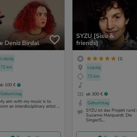
SYZU [Sisu &
e Deniz Birdal
friends]
Leipzig
(1)
72 km
Leipzig
72 km
ab 100 €
Geburtstag
ab 300 €
My aim with my music is to
Geburtstag
form an interdisciplinary artist ...
SYZU ist das Projekt rund
Susanne Marquardt. Die
Singer/S...