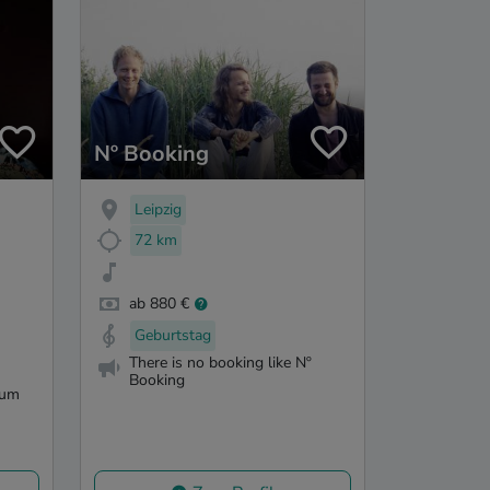
Nº Booking
Leipzig
72 km
ab 880 €
Geburtstag
There is no booking like Nº
Booking
 um