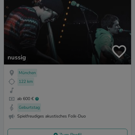
nussig
München
122 km
ab 600 €
Geburtstag
Spielfreudiges akustisches Folk-Duo
Zum Profil