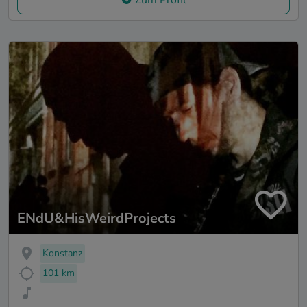
ENdU&HisWeirdProjects
Konstanz
101 km