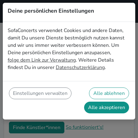
Deine persönlichen Einstellungen
Registrieren
SofaConcerts verwendet Cookies und andere Daten,
damit Du unsere Dienste bestmöglich nutzen kannst
Experimentelle Live-Musik für den
und wir uns immer weiter verbessern können. Um
60. Geburtstag in Ulm
Deine persönlichen Einstellungen anzupassen,
folge dem Link zur Verwaltung
. Weitere Details
Schon wieder ist ein Jahrzehnt vergangen und Dein
findest Du in unserer
Datenschutzerklärung
.
nächster runder Geburtstag steht an? Ein Konzert ist
der ideale Weg, Deinen 60. Geburtstag in Ulm auf
eine ganz besondere Art und Weise zu feiern. Ob
kleine Gartenparty oder Feier mit der ganzen
Einstellungen verwalten
Alle ablehnen
Nachbarschaft: Auf SofaConcerts findest Du tolle
Experimentelle Live-Acts, die perfekt zu Deiner 60.
Alle akzeptieren
Geburtstagsfeier in Ulm passen.
So funktioniert's!
Finde Künstler*innen