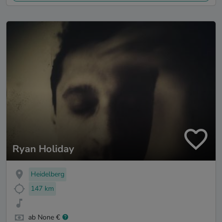
Ryan Holiday
Heidelberg
147 km
ab None €