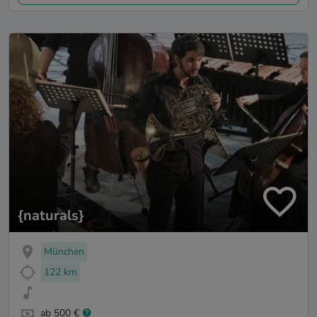
{naturals}
München
122 km
ab 500 €