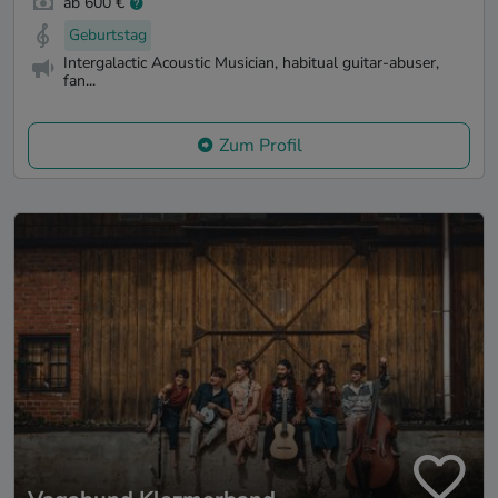
ab 600 €
Geburtstag
Intergalactic Acoustic Musician, habitual guitar-abuser,
fan...
Zum Profil