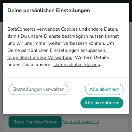
Deine persönlichen Einstellungen
Registrieren
SofaConcerts verwendet Cookies und andere Daten,
damit Du unsere Dienste bestmöglich nutzen kannst
Experimentelle Live-Musik für den
und wir uns immer weiter verbessern können. Um
60. Geburtstag in Magdeburg
Deine persönlichen Einstellungen anzupassen,
folge dem Link zur Verwaltung
. Weitere Details
Schon wieder ist ein Jahrzehnt vergangen und Dein
findest Du in unserer
Datenschutzerklärung
.
nächster runder Geburtstag steht an? Ein Konzert ist
der ideale Weg, Deinen 60. Geburtstag in Magdeburg
auf eine ganz besondere Art und Weise zu feiern. Ob
kleine Gartenparty oder Feier mit der ganzen
Einstellungen verwalten
Alle ablehnen
Nachbarschaft: Auf SofaConcerts findest Du tolle
Experimentelle Live-Acts, die perfekt zu Deiner 60.
Alle akzeptieren
Geburtstagsfeier in Magdeburg passen.
So funktioniert's!
Finde Künstler*innen