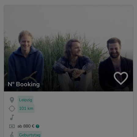
Nº Booking
Leipzig
101 km
ab 880 €
Geburtstag