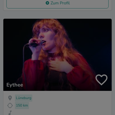
Zum Profil
Eythee
Lüneburg
150 km