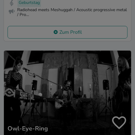
Geburtstag
Radiohead meets Meshuggah / Acoustic progressive metal
/ Pro...
Zum Profil
Owl-Eye-Ring