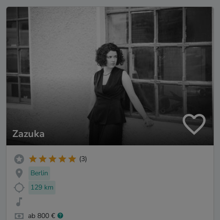
Zazuka
(3)
Berlin
129 km
ab 800 €