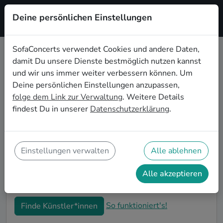
Deine persönlichen Einstellungen
Registrieren
SofaConcerts verwendet Cookies und andere Daten,
damit Du unsere Dienste bestmöglich nutzen kannst
Klassische Live-Musik für den 60.
und wir uns immer weiter verbessern können. Um
Geburtstag in Münster
Deine persönlichen Einstellungen anzupassen,
folge dem Link zur Verwaltung
. Weitere Details
Schon wieder ist ein Jahrzehnt vergangen und Dein
findest Du in unserer
Datenschutzerklärung
.
nächster runder Geburtstag steht an? Ein Konzert ist
der ideale Weg, Deinen 60. Geburtstag in Münster
auf eine ganz besondere Art und Weise zu feiern. Ob
kleine Gartenparty oder Feier mit der ganzen
Einstellungen verwalten
Alle ablehnen
Nachbarschaft: Auf SofaConcerts findest Du tolle
Klassische Live-Acts, die perfekt zu Deiner 60.
Alle akzeptieren
Geburtstagsfeier in Münster passen.
So funktioniert's!
Finde Künstler*innen