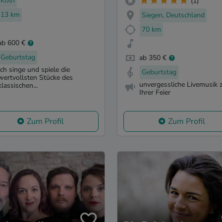
Köln
(1)
13 km
Siegen, Deutschland
70 km
ab 600 €
Geburtstag
ab 350 €
Ich singe und spiele die
Geburtstag
wertvollsten Stücke des
unvergessliche Livemusik 
klassischen...
Ihrer Feier
Zum Profil
Zum Profil