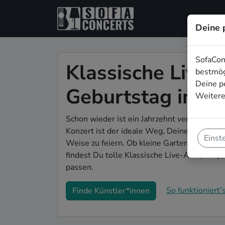
Deine 
SofaCon
Klassische Live-
bestmög
Deine p
Geburtstag in L
Weitere
Schon wieder ist ein Jahrzehnt vergangen u
Konzert ist der ideale Weg, Deinen 60. Geb
Einst
Weise zu feiern. Ob kleine Gartenparty ode
findest Du tolle Klassische Live-Acts, die 
passen.
So funktioniert's
Finde Künstler*innen