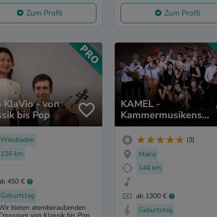
Zum Profil
Zum Profil
 KlaVio - von
KAMEL -
ssik bis Pop
Kammermusikense
mble Laubenheim
Wiesbaden
(3)
136 km
Mainz
144 km
ab 450 €
Geburtstag
ab 1300 €
Wir bieten atemberaubenden
Geburtstag
Crossover von Klassik bis Pop