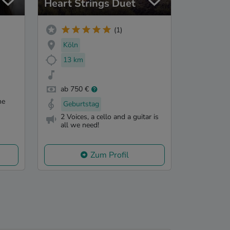
Heart Strings Duet
(1)
Köln
13 km
ab 750 €
ne
Geburtstag
2 Voices, a cello and a guitar is
all we need!
Zum Profil