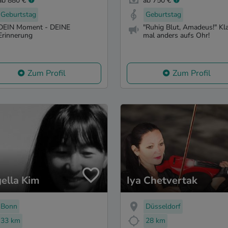
ab 880 €
ab 750 €
Geburtstag
Geburtstag
DEIN Moment - DEINE
"Ruhig Blut, Amadeus!" Kl
Erinnerung
mal anders aufs Ohr!
Zum Profil
Zum Profil
ella Kim
Iya Chetvertak
Bonn
Düsseldorf
33 km
28 km