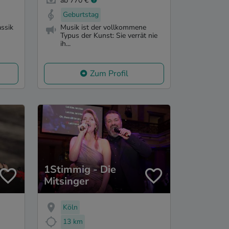
ab 770 €
Geburtstag
assik
Musik ist der vollkommene
Typus der Kunst: Sie verrät nie
ih...
Zum Profil
1Stimmig - Die
Mitsinger
Köln
13 km