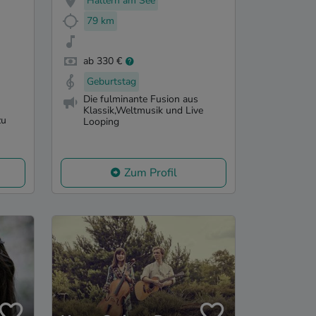
Haltern am See
79 km
ab 330 €
Geburtstag
Die fulminante Fusion aus
Klassik,Weltmusik und Live
zu
Looping
Zum Profil