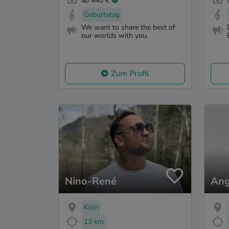
ab 440 €
Geburtstag
We want to share the best of
our worlds with you.
Zum Profil
Nino-René
Ang
Köln
13 km