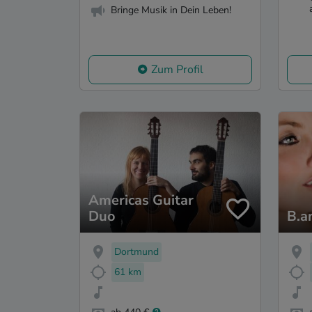
Bringe Musik in Dein Leben!
Zum Profil
Americas Guitar
Duo
B.a
Dortmund
61 km