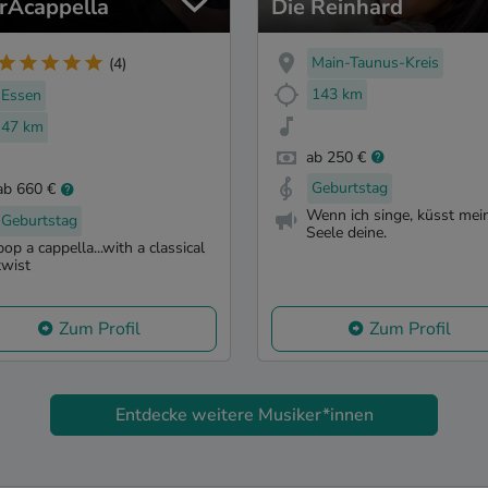
rAcappella
Die Reinhard
Main-Taunus-Kreis
(4)
143 km
Essen
47 km
ab 250 €
Geburtstag
ab 660 €
Wenn ich singe, küsst mei
Geburtstag
Seele deine.
pop a cappella...with a classical
twist
Zum Profil
Zum Profil
Entdecke weitere Musiker*innen