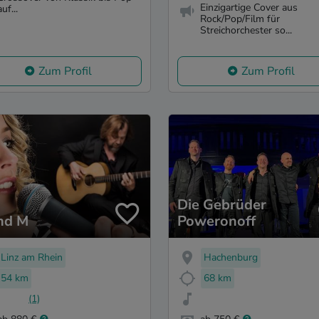
Einzigartige Cover aus
auf...
Rock/Pop/Film für
Streichorchester so...
Zum Profil
Zum Profil
Die Gebrüder
nd M
Poweronoff
Linz am Rhein
Hachenburg
54 km
68 km
(1)