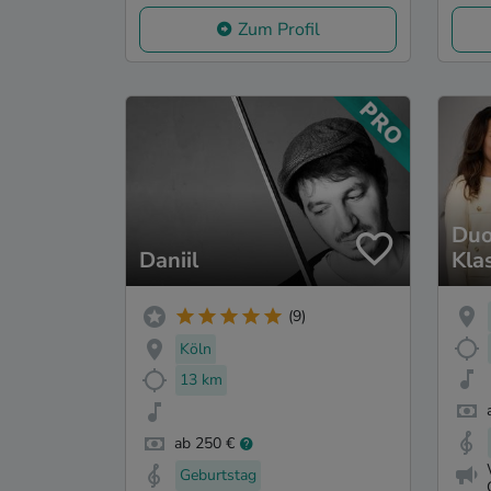
Zum Profil
Duo
Daniil
Kla
(9)
Köln
13 km
ab 250 €
Geburtstag