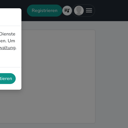
Registrieren
Dienste
nen. Um
rwaltung
.
tieren