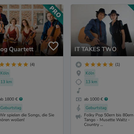
log Quartett
IT TAKES TWO
(4)
(1)
Köln
Köln
13 km
13 km
ab 1800 €
ab 1000 €
Geburtstag
Geburtstag
Wir spielen die Songs, die Sie
Folky Pop 50ern bis 80ern
hören wollen!
Tango - Musette Waltz -
Country ...