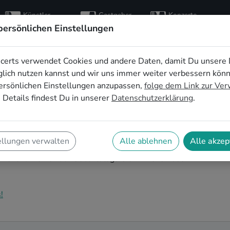
Künstler
Gastgeber
Konzerte
entdecken
finden
besuchen
persönlichen Einstellungen
certs verwendet Cookies und andere Daten, damit Du unsere 
Musik für den 60.
lich nutzen kannst und wir uns immer weiter verbessern kön
ersönlichen Einstellungen anzupassen,
folge dem Link zur Ve
everkusen
 Details findest Du in unserer
Datenschutzerklärung
.
nd Dein nächster runder Geburtstag steht an? Ein
urtstag in Leverkusen auf eine ganz besondere Art und
ellungen verwalten
Alle ablehnen
Alle akzep
r Feier mit der ganzen Nachbarschaft: Auf SofaConcerts
perfekt zu Deiner 60. Geburtstagsfeier in Leverkusen
!