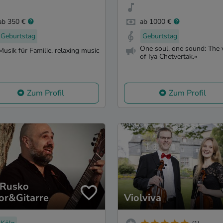
ab 350 €
ab 1000 €
Geburtstag
Geburtstag
One soul, one sound: The v
Musik für Familie. relaxing music
of Iya Chetvertak.»
Zum Profil
Zum Profil
 Rusko
or&Gitarre
Violviva