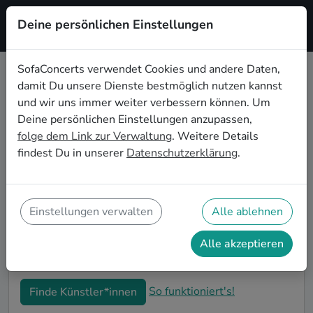
Deine persönlichen Einstellungen
Registrieren
SofaConcerts verwendet Cookies und andere Daten,
damit Du unsere Dienste bestmöglich nutzen kannst
Klassische Musiker*innen für die
und wir uns immer weiter verbessern können. Um
Firmenweihnachtsfeier in
Deine persönlichen Einstellungen anzupassen,
Leverkusen
folge dem Link zur Verwaltung
. Weitere Details
findest Du in unserer
Datenschutzerklärung
.
Bucht professionelle Klassische Bands und
Musiker*innen für eure Firmen-Weihnachtsfeier in
Leverkusen. Live-Musik macht eure winterlichen
Feierlichkeiten zu einem unvergesslichen Highlight!
Einstellungen verwalten
Alle ablehnen
Auf SofaConcerts findet ihr authentische Klassische
Sänger*innen und Bands, die genau zu eurer
Alle akzeptieren
Betriebsweihnachtsfeier in Leverkusen passen.
So funktioniert's!
Finde Künstler*innen