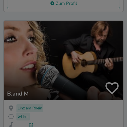
Zum Profil
B.and M
Linz am Rhein
54 km
(1)