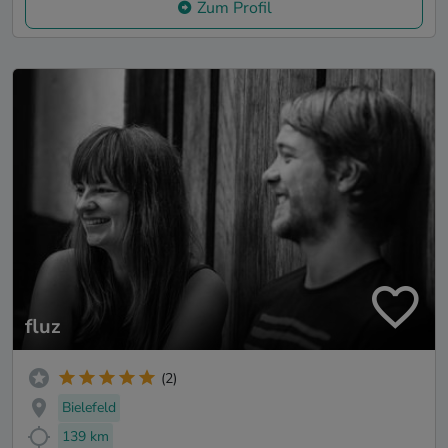
Zum Profil
fluz
(2)
Bielefeld
139 km