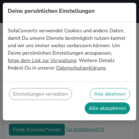
Deine persönlichen Einstellungen
Registrieren
SofaConcerts verwendet Cookies und andere Daten,
damit Du unsere Dienste bestmöglich nutzen kannst
Klassische Musiker*innen für die
und wir uns immer weiter verbessern können. Um
Firmenweihnachtsfeier in
Deine persönlichen Einstellungen anzupassen,
Braunschweig
folge dem Link zur Verwaltung
. Weitere Details
findest Du in unserer
Datenschutzerklärung
.
Bucht professionelle Klassische Bands und
Musiker*innen für eure Firmen-Weihnachtsfeier in
Braunschweig. Live-Musik macht eure winterlichen
Feierlichkeiten zu einem unvergesslichen Highlight!
Einstellungen verwalten
Alle ablehnen
Auf SofaConcerts findet ihr authentische Klassische
Sänger*innen und Bands, die genau zu eurer
Alle akzeptieren
Betriebsweihnachtsfeier in Braunschweig passen.
So funktioniert's!
Finde Künstler*innen