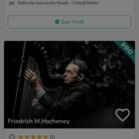
Stillvolle klassische Musik - Cello&Gitarre
Zum Profil
Friedrich M.Hacheney
(2)