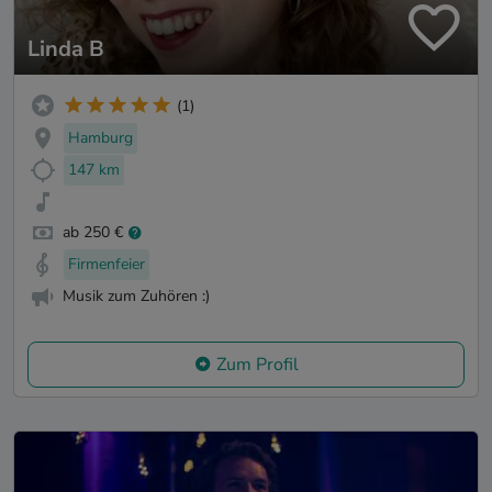
Linda B
(1)
Hamburg
147 km
ab 250 €
Firmenfeier
Musik zum Zuhören :)
Zum Profil