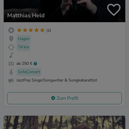
Matthias Held
(1)
Hagen
74 km
ab 250 €
SofaConcert
JazzPop SingerSongwriter & Songkabarettist
Zum Profil