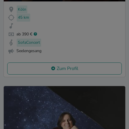
Köln
45 km
ab 390 €
SofaConcert
Seelengesang
Zum Profil