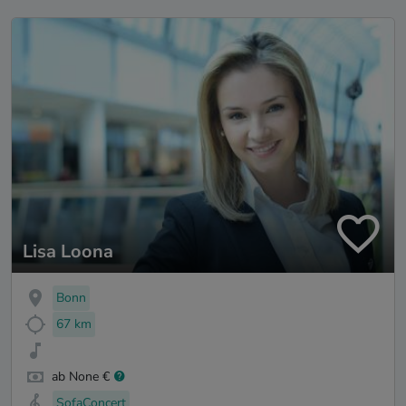
Lisa Loona
Bonn
67 km
ab None €
SofaConcert