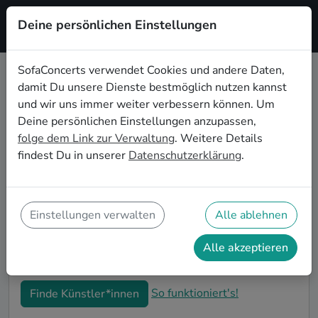
Deine persönlichen Einstellungen
Registrieren
SofaConcerts verwendet Cookies und andere Daten,
damit Du unsere Dienste bestmöglich nutzen kannst
Chanson Coverbands buchen in
und wir uns immer weiter verbessern können. Um
Mönchengladbach
Deine persönlichen Einstellungen anzupassen,
folge dem Link zur Verwaltung
. Weitere Details
Buche eine Chanson Coverband in Mönchengladbach
findest Du in unserer
Datenschutzerklärung
.
für Deine nächste Veranstaltung! Unsere Chanson
Coverbands in Mönchengladbach schöpfen aus einem
großen Repertoire verschiedener Genres und gehen
genau auf Deine Wünsche und Vorstellungen ein. Auf
Einstellungen verwalten
Alle ablehnen
SofaConcerts findest Du professionelle Coverbands in
Mönchengladbach, die genau zu Dir und Deinem
Alle akzeptieren
Event passen.
So funktioniert's!
Finde Künstler*innen