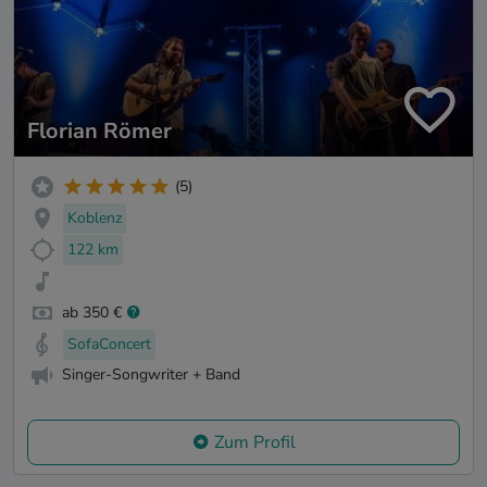
Florian Römer
(5)
Koblenz
122 km
ab 350 €
SofaConcert
Singer-Songwriter + Band
Zum Profil