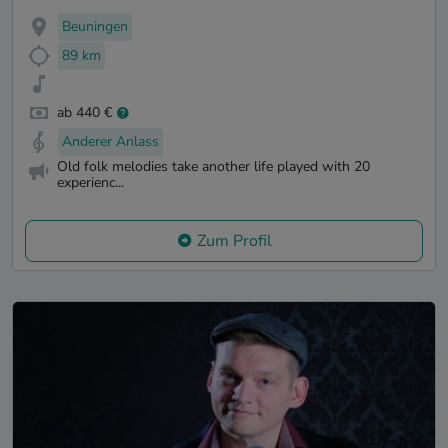
Beuningen
89 km
ab 440 €
Anderer Anlass
Old folk melodies take another life played with 20
experienc...
Zum Profil