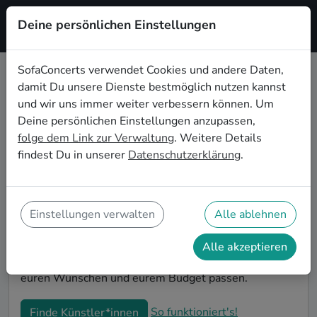
Deine persönlichen Einstellungen
Registrieren
SofaConcerts verwendet Cookies und andere Daten,
damit Du unsere Dienste bestmöglich nutzen kannst
Chanson Live-Musik für den
und wir uns immer weiter verbessern können. Um
Junggesellenabschied in
Deine persönlichen Einstellungen anzupassen,
Mönchengladbach
folge dem Link zur Verwaltung
. Weitere Details
findest Du in unserer
Datenschutzerklärung
.
Chanson Singer-Songwriter*innen und Bands sind die
perfekte Idee für einen außergewöhnlichen
Junggesellenabschied in Mönchengladbach. Mit Live-
Musik wird euer JGA zu einem unvergesslichen
Einstellungen verwalten
Alle ablehnen
Highlight - die Idee für besondere Feierlichkeiten vor
der Hochzeit! Auf SofaConcerts findet ihr Chanson
Alle akzeptieren
Musiker*innen in Mönchengladbach, die genau zu
euren Wünschen und eurem Budget passen.
So funktioniert's!
Finde Künstler*innen