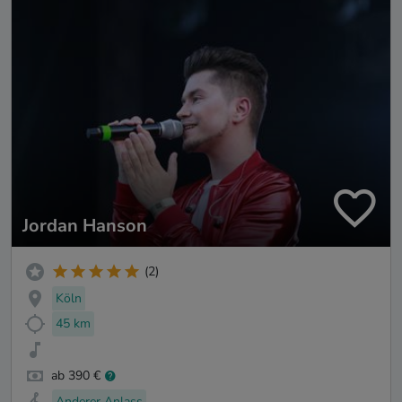
Jordan Hanson
(2)
Köln
45 km
ab 390 €
Anderer Anlass