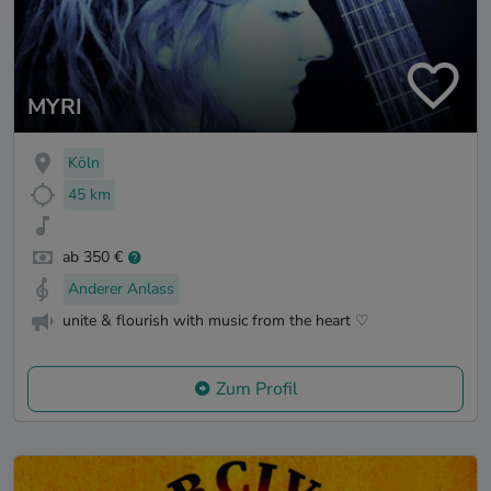
MYRI
Köln
45 km
ab 350 €
Anderer Anlass
unite & flourish with music from the heart ♡
Zum Profil