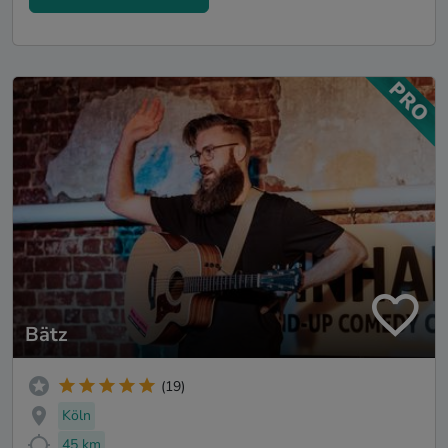
Bätz
(19)
Köln
45 km