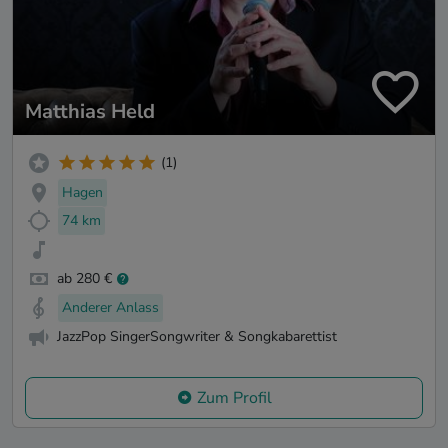
Matthias Held
(1)
Hagen
74 km
ab 280 €
Anderer Anlass
JazzPop SingerSongwriter & Songkabarettist
Zum Profil