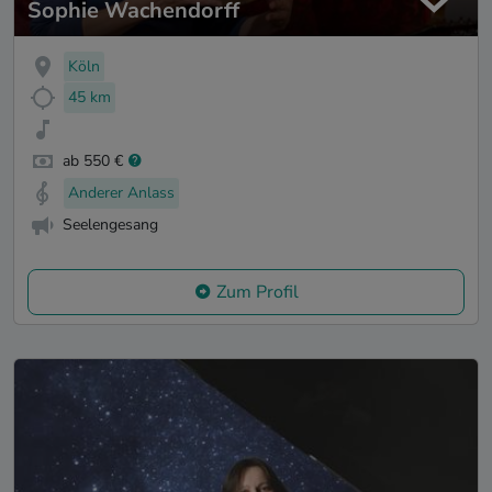
Sophie Wachendorff
Köln
45 km
ab 550 €
Anderer Anlass
Seelengesang
Zum Profil