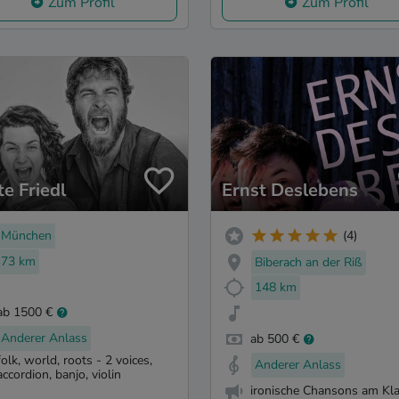
Zum Profil
Zum Profil
te Friedl
Ernst Deslebens
München
(4)
73 km
Biberach an der Riß
148 km
ab 1500 €
Anderer Anlass
ab 500 €
folk, world, roots - 2 voices,
Anderer Anlass
accordion, banjo, violin
ironische Chansons am Kla