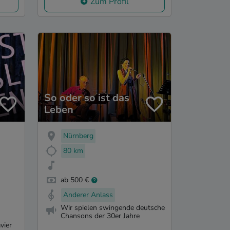
Zum Profil
So oder so ist das
Leben
Nürnberg
80 km
ab 500 €
Anderer Anlass
Wir spielen swingende deutsche
Chansons der 30er Jahre
vier