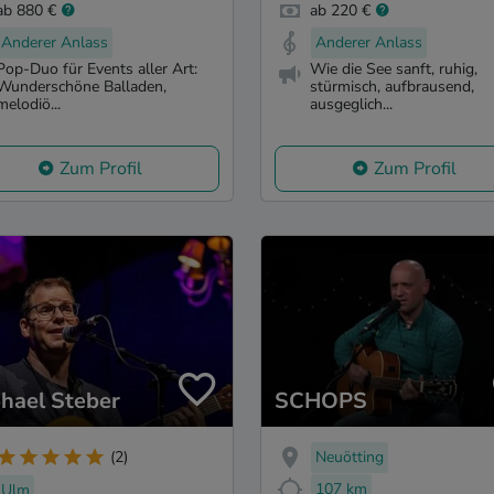
ab 880 €
ab 220 €
Anderer Anlass
Anderer Anlass
Pop-Duo für Events aller Art:
Wie die See sanft, ruhig,
Wunderschöne Balladen,
stürmisch, aufbrausend,
melodiö...
ausgeglich...
Zum Profil
Zum Profil
hael Steber
SCHOPS
Neuötting
(2)
107 km
Ulm