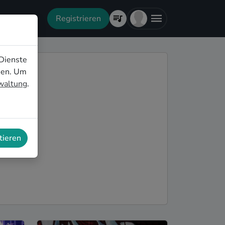
Registrieren
Dienste
nen. Um
rwaltung
.
tieren