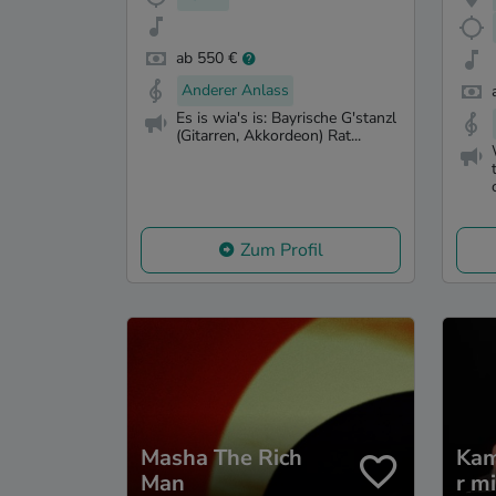
ab 550 €
Anderer Anlass
Es is wia's is: Bayrische G'stanzl
(Gitarren, Akkordeon) Rat...
Zum Profil
Masha The Rich
Kam
Man
r mi