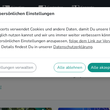
Künstler
Gastgeber
Konzerte
entdecken
finden
besuchen
persönlichen Einstellungen
certs verwendet Cookies und andere Daten, damit Du unsere 
sik für den
lich nutzen kannst und wir uns immer weiter verbessern kön
ersönlichen Einstellungen anzupassen,
folge dem Link zur Ve
hied in Heidelberg
 Details findest Du in unserer
Datenschutzerklärung
.
 sind die perfekte Idee für einen außergewöhnlichen
ive-Musik wird euer JGA zu einem unvergesslichen
ellungen verwalten
Alle ablehnen
Alle akzep
keiten vor der Hochzeit! Auf SofaConcerts findet ihr
 genau zu euren Wünschen und eurem Budget passen.
!