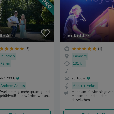
MIRA
Tim Köhler
(5)
(1)
München
Bamberg
73 km
131 km
ab 1200 €
ab 100 €
Anderer Anlass
Anderer Anlass
Zweistimmig, mehrsprachig und
Mann am Klavier singt von
gefühlvoll! – so würden wir un...
Menschen und all dem
dazwischen.