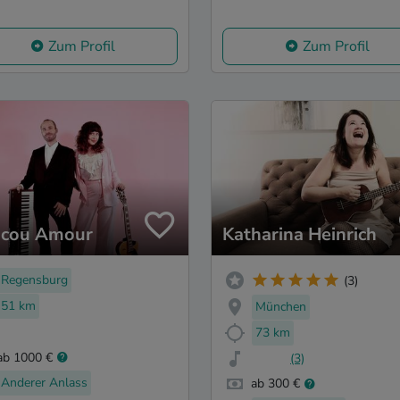
Zum Profil
Zum Profil
cou Amour
Katharina Heinrich
Regensburg
(3)
51 km
München
73 km
ab 1000 €
(3)
Anderer Anlass
ab 300 €