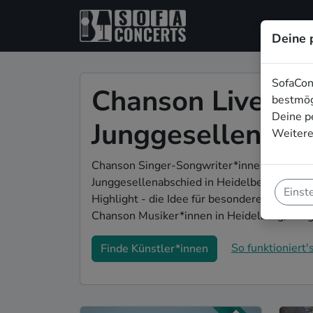
Deine 
SofaCon
Chanson Live-Mu
bestmög
Deine p
Junggesellenabsc
Weitere
Chanson Singer-Songwriter*innen und Bands
Junggesellenabschied in Heidelberg. Mit L
Einst
Highlight - die Idee für besondere Feierlich
Chanson Musiker*innen in Heidelberg, die
So funktioniert's
Finde Künstler*innen