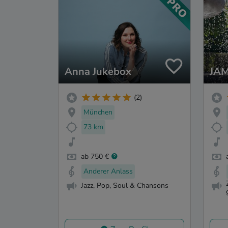
Anna Jukebox
JA
(2)
München
73 km
ab 750 €
Anderer Anlass
Jazz, Pop, Soul & Chansons