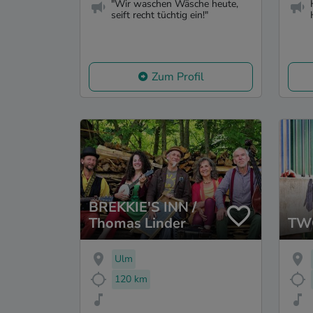
"Wir waschen Wäsche heute,
seift recht tüchtig ein!"
Zum Profil
BREKKIE'S INN /
Thomas Linder
TW
Ulm
120 km