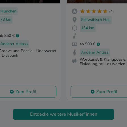
ré Schwager
München
(4)
73 km
Schwäbisch Hall
134 km
ab 850 €
Anderer Anlass
ab 500 €
Groove und Poesie - Unerwartet
Anderer Anlass
- Divapunk
Wortkunst & Klangpoesie.
Einladung, still zu werden 
Zum Profil
Zum Profil
Entdecke weitere Musiker*innen