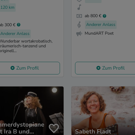
120 km
ab 800 €
Anderer Anlass
ab 300 €
MundART Poet
Anderer Anlass
Wunderbar wortakrobatisch,
träumerisch-tanzend und
originell...
Zum Profil
Zum Profil
merdystopiane
t Ira B und
Sabeth Fladt