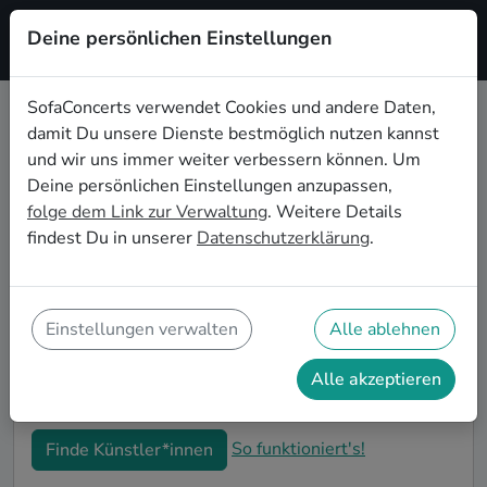
Deine persönlichen Einstellungen
Registrieren
SofaConcerts verwendet Cookies und andere Daten,
damit Du unsere Dienste bestmöglich nutzen kannst
Experimentelle Musiker*innen für
und wir uns immer weiter verbessern können. Um
die Firmenfeier in Dublin
Deine persönlichen Einstellungen anzupassen,
folge dem Link zur Verwaltung
. Weitere Details
Die alljährliche Firmenfeier in Dublin steht an und Du
findest Du in unserer
Datenschutzerklärung
.
bist auf der Suche nach passender Live-Musik, die alle
Mitarbeitenden begeistert? Auf SofaConcerts findest
Du authentische Experimentelle Bands und
Musiker*innen. Ob stimmungsvolle Partyband,
Einstellungen verwalten
Alle ablehnen
entspanntes Singer-Songwriter-Duo oder
einzigartiges Quartett - buche jetzt genau die
Alle akzeptieren
passende Live-Musik für Deine Firmenfeier in Dublin.
So funktioniert's!
Finde Künstler*innen