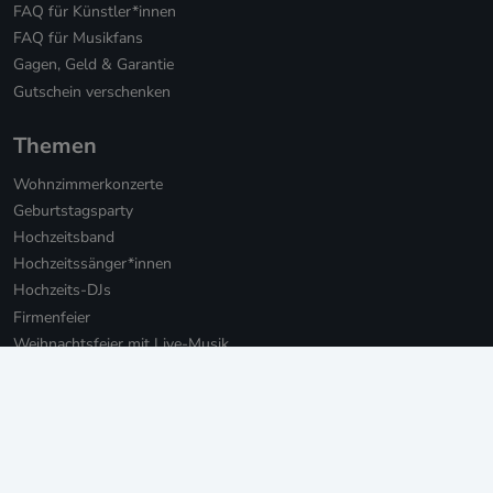
FAQ für Künstler*innen
FAQ für Musikfans
Gagen, Geld & Garantie
Gutschein verschenken
Themen
Wohnzimmerkonzerte
Geburtstagsparty
Hochzeitsband
Hochzeitssänger*innen
Hochzeits-DJs
Firmenfeier
Weihnachtsfeier mit Live-Musik
Online Weihnachtsfeier
Musikbotschaft für Firmen
Persönliche Musikbotschaften
Livestream Konzerte für Firmen
Private Livestream Konzerte