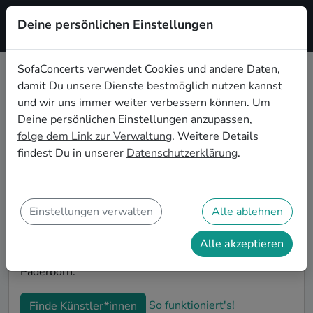
Deine persönlichen Einstellungen
Registrieren
SofaConcerts verwendet Cookies und andere Daten,
damit Du unsere Dienste bestmöglich nutzen kannst
Experimentelle Musiker*innen für
und wir uns immer weiter verbessern können. Um
die Firmenfeier in Paderborn
Deine persönlichen Einstellungen anzupassen,
folge dem Link zur Verwaltung
. Weitere Details
Die alljährliche Firmenfeier in Paderborn steht an und
findest Du in unserer
Datenschutzerklärung
.
Du bist auf der Suche nach passender Live-Musik, die
alle Mitarbeitenden begeistert? Auf SofaConcerts
findest Du authentische Experimentelle Bands und
Musiker*innen. Ob stimmungsvolle Partyband,
Einstellungen verwalten
Alle ablehnen
entspanntes Singer-Songwriter-Duo oder
einzigartiges Quartett - buche jetzt genau die
Alle akzeptieren
passende Live-Musik für Deine Firmenfeier in
Paderborn.
So funktioniert's!
Finde Künstler*innen