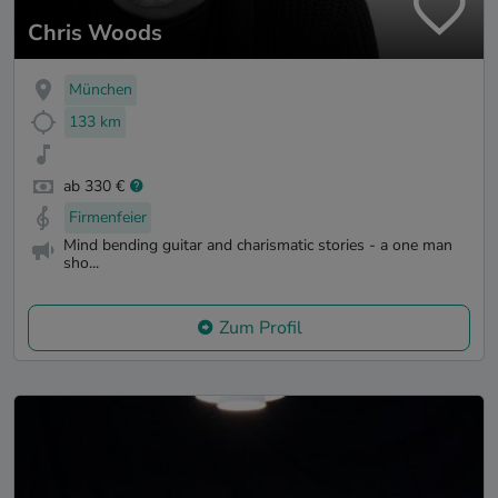
Chris Woods
München
133 km
ab 330 €
Firmenfeier
Mind bending guitar and charismatic stories - a one man
sho...
Zum Profil