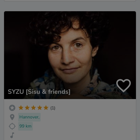
SYZU [Sisu & friends]
(1)
Hannover,
99 km