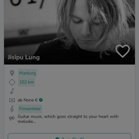
Jisipu Lung
Marburg
102 km
ab None €
Firmenfeier
Guitar music, which goes straight to your heart with
melodie...