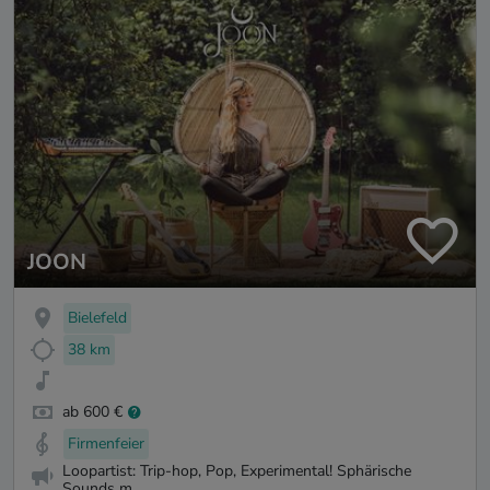
JOON
Bielefeld
38 km
ab 600 €
Firmenfeier
Loopartist: Trip-hop, Pop, Experimental! Sphärische
Sounds m...