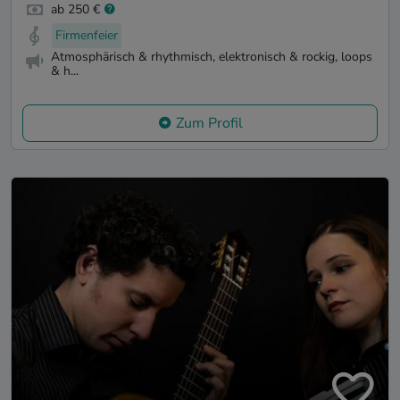
ab 250 €
Firmenfeier
Atmosphärisch & rhythmisch, elektronisch & rockig, loops
& h...
Zum Profil