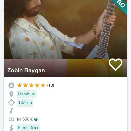
Zobin Baygan
(18)
Hamburg
137 km
ab 550 €
Firmenfeier