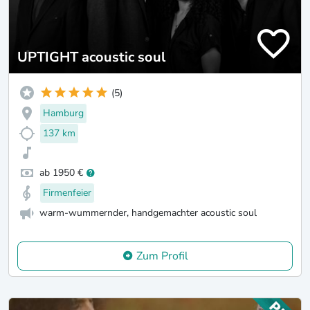
UPTIGHT acoustic soul
(5)
Hamburg
137 km
ab 1950 €
Firmenfeier
warm-wummernder, handgemachter acoustic soul
Zum Profil