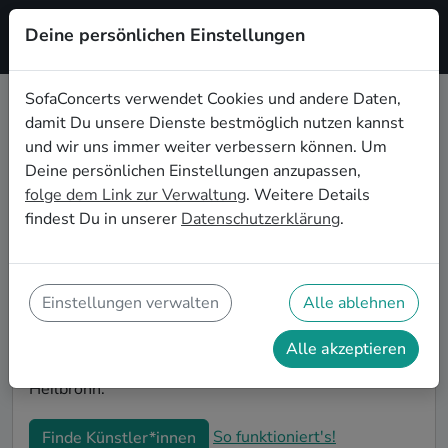
Deine persönlichen Einstellungen
Registrieren
SofaConcerts verwendet Cookies und andere Daten,
damit Du unsere Dienste bestmöglich nutzen kannst
Blues Musiker*innen für die
und wir uns immer weiter verbessern können. Um
Firmenfeier in Heilbronn
Deine persönlichen Einstellungen anzupassen,
folge dem Link zur Verwaltung
. Weitere Details
Die alljährliche Firmenfeier in Heilbronn steht an und
findest Du in unserer
Datenschutzerklärung
.
Du bist auf der Suche nach passender Live-Musik, die
alle Mitarbeitenden begeistert? Auf SofaConcerts
findest Du authentische Blues Bands und
Musiker*innen. Ob stimmungsvolle Partyband,
Einstellungen verwalten
Alle ablehnen
entspanntes Singer-Songwriter-Duo oder
einzigartiges Quartett - buche jetzt genau die
Alle akzeptieren
passende Live-Musik für Deine Firmenfeier in
Heilbronn.
So funktioniert's!
Finde Künstler*innen