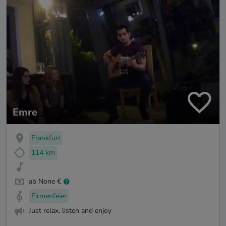
Emre
Frankfurt
114 km
ab None €
Firmenfeier
Just relax, listen and enjoy