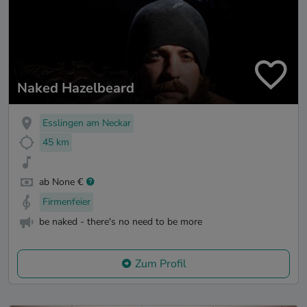
Naked Hazelbeard
Esslingen am Neckar
45 km
ab None €
Firmenfeier
be naked - there's no need to be more
Zum Profil