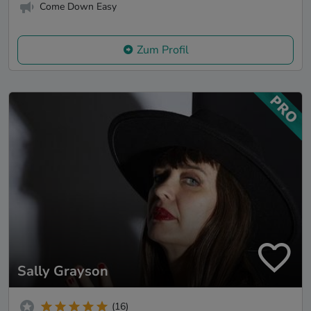
Come Down Easy
Zum Profil
Sally Grayson
(16)