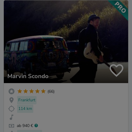
Marvin Scondo
(66)
Frankfurt
114 km
ab 940 €