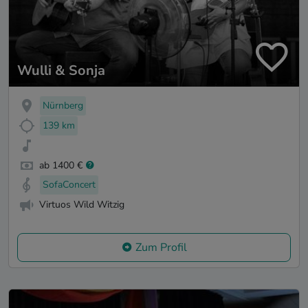
Wulli & Sonja
Nürnberg
139 km
ab 1400 €
SofaConcert
Virtuos Wild Witzig
Zum Profil