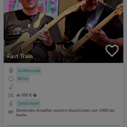
Fast Train
Schifferstadt
68 km
ab 550 €
SofaConcert
DireStraits-Knopfler-country-bluesCovers von 1950 bis
heute.