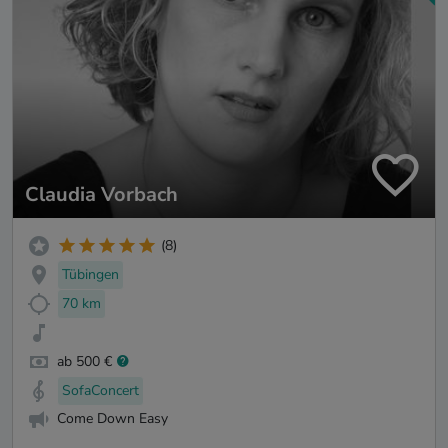
Claudia Vorbach
(8)
Tübingen
70 km
ab 500 €
SofaConcert
Come Down Easy