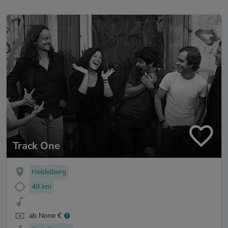
Track One
Heidelberg
49 km
ab None €