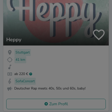
Heppy
Stuttgart
41 km
ab 220 €
SofaConcert
Deutscher Rap meets 40s, 50s und 60s, baby!
Zum Profil