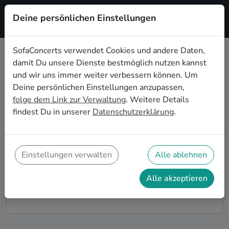
Deine persönlichen Einstellungen
Registrieren
SofaConcerts verwendet Cookies und andere Daten,
damit Du unsere Dienste bestmöglich nutzen kannst
Dein Blues Wohnzimmerkonzert in
und wir uns immer weiter verbessern können. Um
Heilbronn
Deine persönlichen Einstellungen anzupassen,
folge dem Link zur Verwaltung
. Weitere Details
Buche Blues Bands und Musiker*innen für Dein
findest Du in unserer
Datenschutzerklärung
.
Wohnzimmerkonzert in Heilbronn! Unsere Live-Acts
verwandeln Dein Zuhause zu Deiner ganz privaten
Bühne. Auf SofaConcerts findest Du professionelle
Blues Live-Acts, die genau zu Deinen Vorstellungen
Einstellungen verwalten
Alle ablehnen
und Deinem Wohnzimmerkonzert passen.
Alle akzeptieren
So funktioniert's!
Finde Künstler*innen