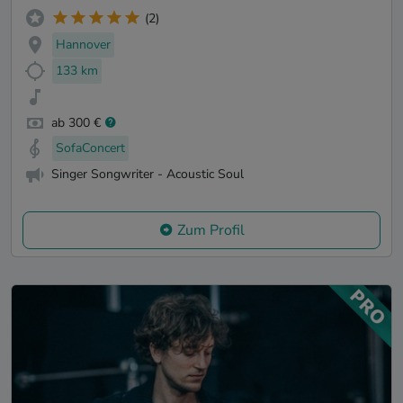
(2)
Hannover
133 km
ab 300 €
SofaConcert
Singer Songwriter - Acoustic Soul
Zum Profil