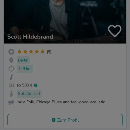
Scott Hildebrand
(9)
Berlin
129 km
ab 500 €
SofaConcert
Indie Folk, Chicago Blues and feel-good-acoustic
Zum Profil