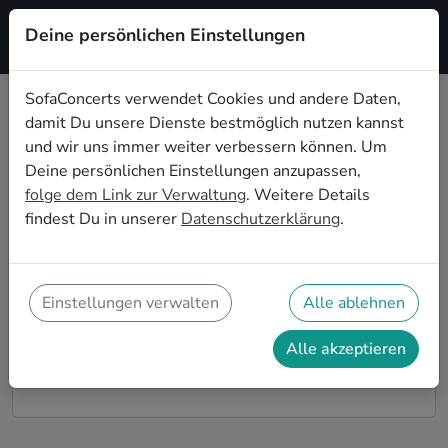
Deine persönlichen Einstellungen
Registrieren
SofaConcerts verwendet Cookies und andere Daten,
damit Du unsere Dienste bestmöglich nutzen kannst
Dein Blues Wohnzimmerkonzert in
und wir uns immer weiter verbessern können. Um
Magdeburg
Deine persönlichen Einstellungen anzupassen,
folge dem Link zur Verwaltung
. Weitere Details
Buche Blues Bands und Musiker*innen für Dein
findest Du in unserer
Datenschutzerklärung
.
Wohnzimmerkonzert in Magdeburg! Unsere Live-Acts
verwandeln Dein Zuhause zu Deiner ganz privaten
Bühne. Auf SofaConcerts findest Du professionelle
Blues Live-Acts, die genau zu Deinen Vorstellungen
Einstellungen verwalten
Alle ablehnen
und Deinem Wohnzimmerkonzert passen.
Alle akzeptieren
So funktioniert's!
Finde Künstler*innen