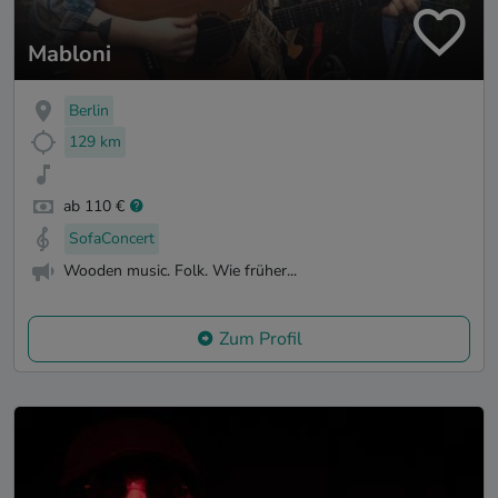
Mabloni
Berlin
129 km
ab 110 €
SofaConcert
Wooden music. Folk. Wie früher...
Zum Profil