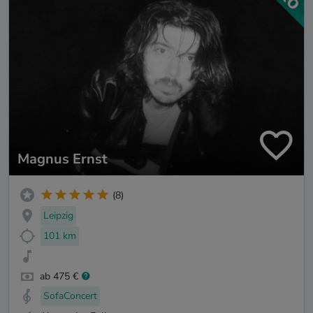
Magnus Ernst
(8)
Leipzig
101 km
ab 475 €
SofaConcert