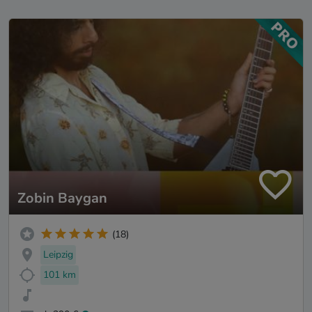
Zobin Baygan
(18)
Leipzig
101 km