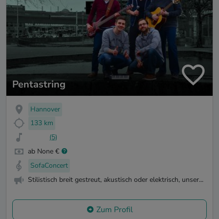
Pentastring
Hannover
133 km
(5)
ab None €
SofaConcert
Stilistisch breit gestreut, akustisch oder elektrisch, unser...
Zum Profil