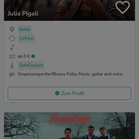
Julia Pigali
Berlin
129 km
ab 0 €
SofaConcert
Singersongwriter/Bluesy Folky Music, guitar and voice
Zum Profil