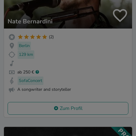
Nate Bernardini
(2)
Berlin
129 km
ab 250 €
SofaConcert
A songwriter and storyteller
Zum Profil