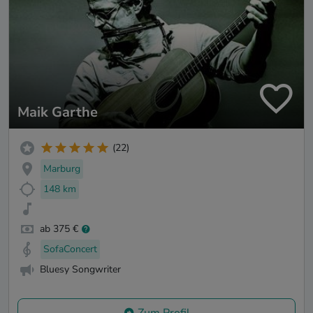
Maik Garthe
(22)
Marburg
148 km
ab 375 €
SofaConcert
Bluesy Songwriter
Zum Profil