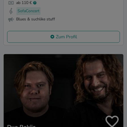
ab 110 €
SofaConcert
Blues & suchlike stuff
Zum Profil