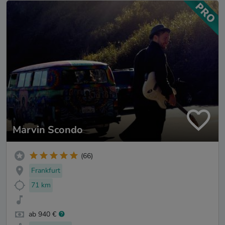
Marvin Scondo
(66)
Frankfurt
71 km
ab 940 €