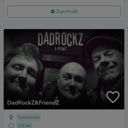
Zum Profil
DadRockZ&FriendZ
Saarbrücken
110 km