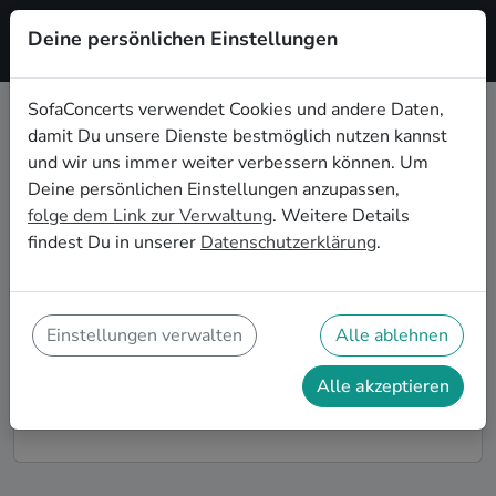
Deine persönlichen Einstellungen
Registrieren
SofaConcerts verwendet Cookies und andere Daten,
damit Du unsere Dienste bestmöglich nutzen kannst
Dein Blues Wohnzimmerkonzert in
und wir uns immer weiter verbessern können. Um
Mannheim
Deine persönlichen Einstellungen anzupassen,
folge dem Link zur Verwaltung
. Weitere Details
Buche Blues Bands und Musiker*innen für Dein
findest Du in unserer
Datenschutzerklärung
.
Wohnzimmerkonzert in Mannheim! Unsere Live-Acts
verwandeln Dein Zuhause zu Deiner ganz privaten
Bühne. Auf SofaConcerts findest Du professionelle
Blues Live-Acts, die genau zu Deinen Vorstellungen
Einstellungen verwalten
Alle ablehnen
und Deinem Wohnzimmerkonzert passen.
Alle akzeptieren
So funktioniert's!
Finde Künstler*innen