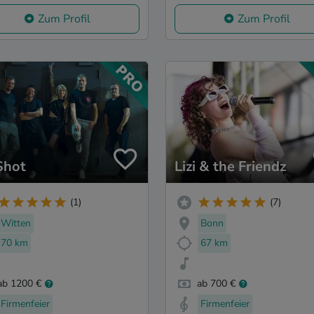
Zum Profil
Zum Profil
Shot
Lizi & the Friendz
(1)
(7)
Witten
Bonn
70 km
67 km
ab 1200 €
ab 700 €
Firmenfeier
Firmenfeier