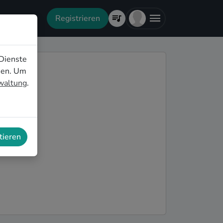
Registrieren
Dienste
nen. Um
rwaltung
.
tieren