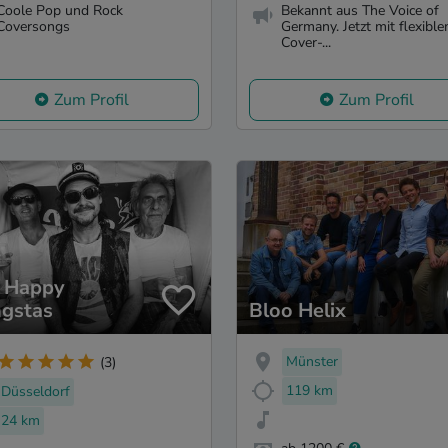
Coole Pop und Rock
Bekannt aus The Voice of
Coversongs
Germany. Jetzt mit flexibl
Cover-...
Zum Profil
Zum Profil
 Happy
gstas
Bloo Helix
Münster
(3)
119 km
Düsseldorf
24 km