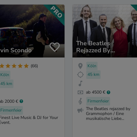
The Beatles
vin Scondo
Rejazzed By
Grammophon
Köln
(66)
45 km
Köln
45 km
ab 4500 €
Firmenfeier
ab 2000 €
The Beatles rejazzed by
Firmenfeier
Grammophon / Eine
Finest Live Music & DJ for Your
musikalische Liebe...
Event.