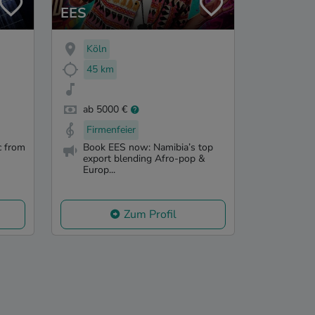
EES
Köln
45 km
ab 5000 €
Firmenfeier
c from
Book EES now: Namibia’s top
export blending Afro-pop &
Europ...
Zum Profil