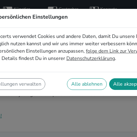
Künstler
Gastgeber
Konzerte
entdecken
finden
besuchen
persönlichen Einstellungen
certs verwendet Cookies und andere Daten, damit Du unsere 
en für die
lich nutzen kannst und wir uns immer weiter verbessern kön
ersönlichen Einstellungen anzupassen,
folge dem Link zur Ve
Mönchengladbach
 Details findest Du in unserer
Datenschutzerklärung
.
bach steht an und Du bist auf der Suche nach
den begeistert? Auf SofaConcerts findest Du
ellungen verwalten
Alle ablehnen
Alle akzep
n. Ob stimmungsvolle Partyband, entspanntes Singer-
 - buche jetzt genau die passende Live-Musik für Deine
!