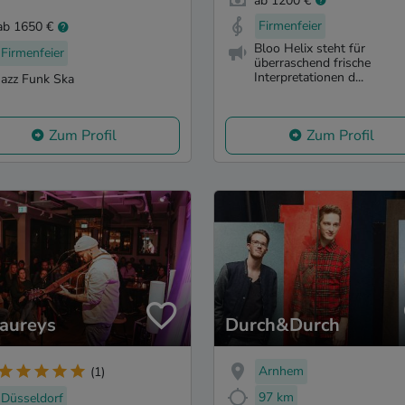
ab 1200 €
Firmenfeier
ab 1650 €
Bloo Helix steht für
Firmenfeier
überraschend frische
Interpretationen d...
Jazz Funk Ska
Zum Profil
Zum Profil
Laureys
Durch&Durch
Arnhem
(1)
97 km
Düsseldorf