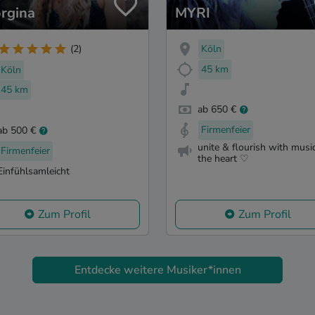
rgina
MYRI
Köln
(2)
45 km
Köln
45 km
ab 650 €
Firmenfeier
ab 500 €
unite & flourish with musi
Firmenfeier
the heart ♡
Einfühlsamleicht
Zum Profil
Zum Profil
Entdecke weitere Musiker*innen