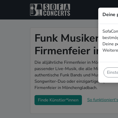
Deine 
SofaCon
Funk Musiker*inn
bestmög
Deine p
Firmenfeier in 
Weitere
Die alljährliche Firmenfeier in Mönchenglad
passender Live-Musik, die alle Mitarbeiten
Einst
authentische Funk Bands und Musiker*inne
Songwriter-Duo oder einzigartiges Quartett
Firmenfeier in Mönchengladbach.
So funktioniert's
Finde Künstler*innen