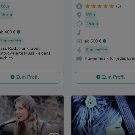
Köln
(3)
45 km
Köln
45 km
ab 400 €
Firmenfeier
ab 500 €
Jazz, Rock, Funk, Soul,
Firmenfeier
improvisierte Musik- eigens,
auch co...
Klaviermusik für jedes Eve
Zum Profil
Zum Profil