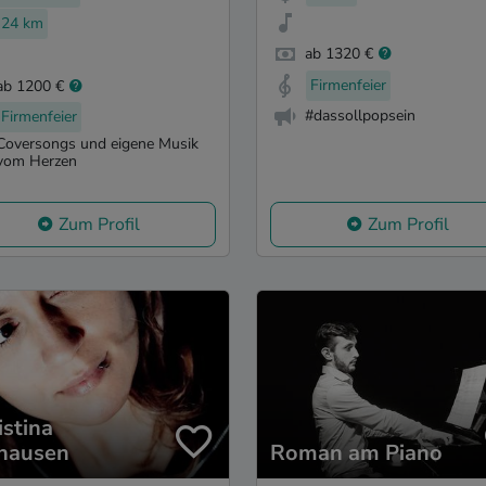
24 km
ab 1320 €
Firmenfeier
ab 1200 €
#dassollpopsein
Firmenfeier
Coversongs und eigene Musik
vom Herzen
Zum Profil
Zum Profil
istina
hausen
Roman am Piano