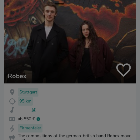
Robex
Stuttgart
95 km
(4)
ab 550 €
Firmenfeier
The compositions of the german-british band Robex move