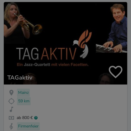
TAGaktiv
Mainz
59 km
ab 800 €
Firmenfeier