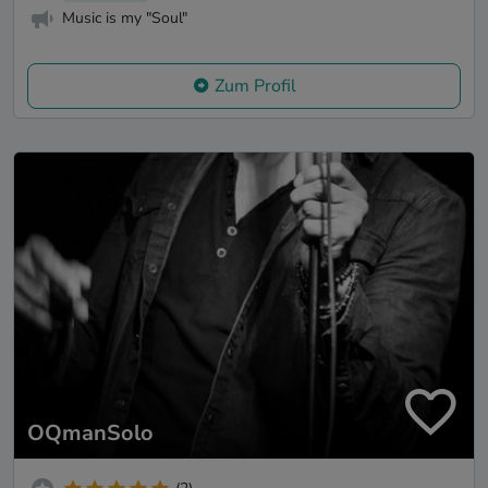
Music is my "Soul"
Zum Profil
OQmanSolo