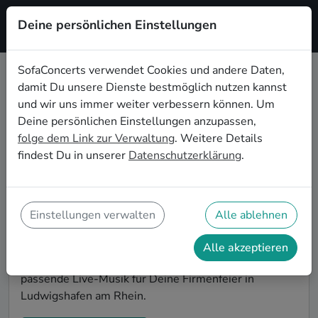
Deine persönlichen Einstellungen
Registrieren
SofaConcerts verwendet Cookies und andere Daten,
damit Du unsere Dienste bestmöglich nutzen kannst
Funk Musiker*innen für die
und wir uns immer weiter verbessern können. Um
Firmenfeier in Ludwigshafen am
Deine persönlichen Einstellungen anzupassen,
Rhein
folge dem Link zur Verwaltung
. Weitere Details
findest Du in unserer
Datenschutzerklärung
.
Die alljährliche Firmenfeier in Ludwigshafen am Rhein
steht an und Du bist auf der Suche nach passender
Live-Musik, die alle Mitarbeitenden begeistert? Auf
SofaConcerts findest Du authentische Funk Bands
Einstellungen verwalten
Alle ablehnen
und Musiker*innen. Ob stimmungsvolle Partyband,
entspanntes Singer-Songwriter-Duo oder
Alle akzeptieren
einzigartiges Quartett - buche jetzt genau die
passende Live-Musik für Deine Firmenfeier in
Ludwigshafen am Rhein.