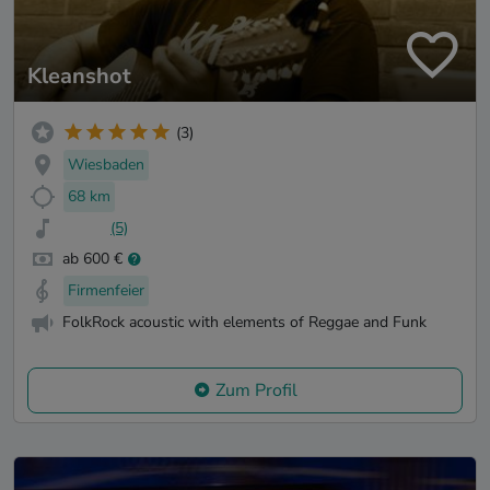
Kleanshot
(3)
Wiesbaden
68 km
(5)
ab 600 €
Firmenfeier
FolkRock acoustic with elements of Reggae and Funk
Zum Profil