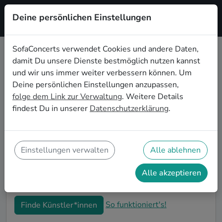
Deine persönlichen Einstellungen
Registrieren
SofaConcerts verwendet Cookies und andere Daten,
damit Du unsere Dienste bestmöglich nutzen kannst
Funk Hochzeitsbands buchen in
und wir uns immer weiter verbessern können. Um
Ludwigshafen am Rhein
Deine persönlichen Einstellungen anzupassen,
folge dem Link zur Verwaltung
. Weitere Details
Du bist auf der Suche nach einer Funk Hochzeitsband
findest Du in unserer
Datenschutzerklärung
.
in Ludwigshafen am Rhein für Deinen großen Tag?
Dann bist du hier genau richtig! Auf SofaConcerts
findest Du eine Vielzahl an professionellen Funk
Hochzeitsbands in Ludwigshafen am Rhein, die euer
Einstellungen verwalten
Alle ablehnen
Fest zu einem echten Highlight werden lassen. Buche
jetzt genau die richtige Live-Musik für eure
Alle akzeptieren
Feierlichkeiten!
So funktioniert's!
Finde Künstler*innen