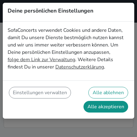
Deine persönlichen Einstellungen
Registrieren
SofaConcerts verwendet Cookies und andere Daten,
damit Du unsere Dienste bestmöglich nutzen kannst
Funk Live-Musik für die
und wir uns immer weiter verbessern können. Um
Geburtstagsfeier in Reutlingen
Deine persönlichen Einstellungen anzupassen,
folge dem Link zur Verwaltung
. Weitere Details
Du möchtest Deine diesjährige Geburtstagsfeier in
findest Du in unserer
Datenschutzerklärung
.
Reutlingen zu einem unvergesslichen Erlebnis
machen? Dann bist Du auf SofaConcerts genau richtig!
Hier findest Du Funk Musiker*innen und Bands für
Deine Geburtstagsfeier in Reutlingen, die genau zu
Einstellungen verwalten
Alle ablehnen
Deiner Feier und Deinen Wünschen passen.
Alle akzeptieren
So funktioniert's!
Finde Künstler*innen