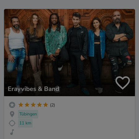
Erayvibes & Band
(2)
Tübingen
11 km