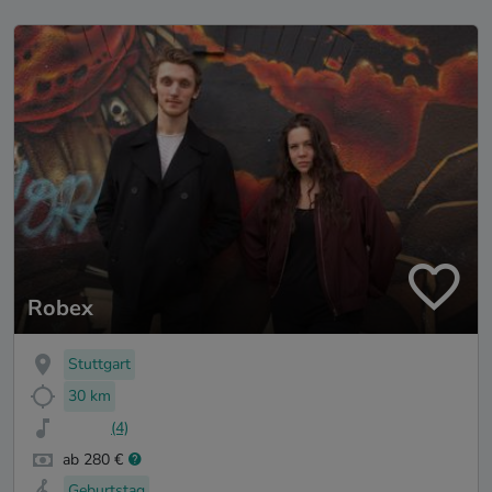
Robex
Stuttgart
30 km
(4)
ab 280 €
Geburtstag