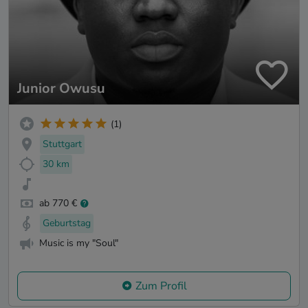
Junior Owusu
(1)
Stuttgart
30 km
ab 770 €
Geburtstag
Music is my "Soul"
Zum Profil