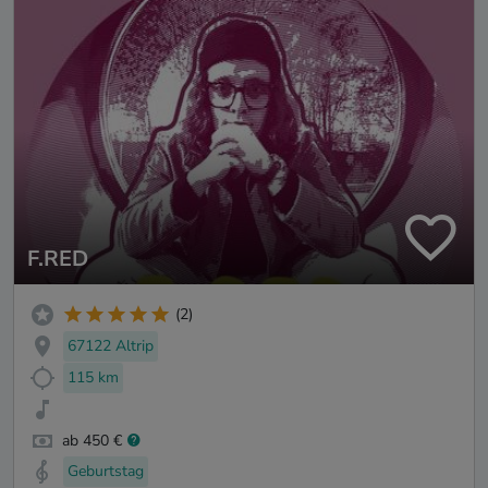
F.RED
(2)
67122 Altrip
115 km
ab 450 €
Geburtstag