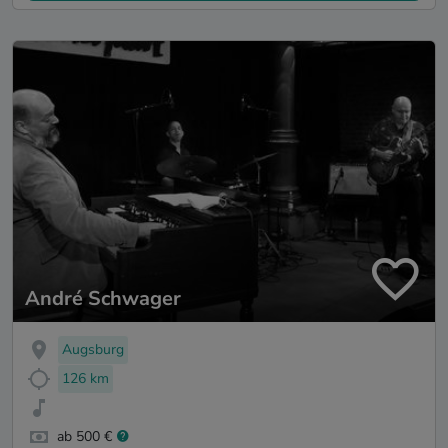
André Schwager
Augsburg
126 km
ab 500 €