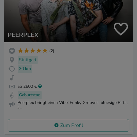
PEERPLEX
(2)
Stuttgart
30 km
ab 2600 €
Geburtstag
Peerplex bringt einen Vibe! Funky Grooves, bluesige Riffs,
s...
Zum Profil