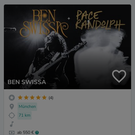
BEN SWISSA
(4)
München
71 km
ab 550 €