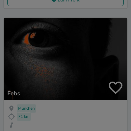
Zum Profil
Febs
München
71 km