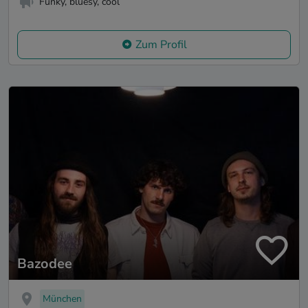
Funky, bluesy, cool
Zum Profil
Bazodee
München