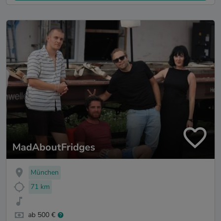
MadAboutFridges
München
71 km
ab 500 €