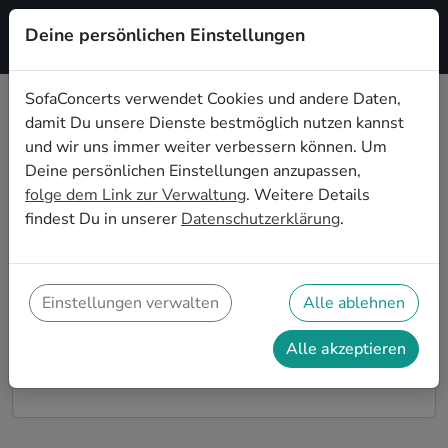
Deine persönlichen Einstellungen
Registrieren
SofaConcerts verwendet Cookies und andere Daten,
damit Du unsere Dienste bestmöglich nutzen kannst
Funk Live-Musik für die
und wir uns immer weiter verbessern können. Um
Geburtstagsfeier in Ingolstadt
Deine persönlichen Einstellungen anzupassen,
folge dem Link zur Verwaltung
. Weitere Details
Du möchtest Deine diesjährige Geburtstagsfeier in
findest Du in unserer
Datenschutzerklärung
.
Ingolstadt zu einem unvergesslichen Erlebnis
machen? Dann bist Du auf SofaConcerts genau richtig!
Hier findest Du Funk Musiker*innen und Bands für
Deine Geburtstagsfeier in Ingolstadt, die genau zu
Einstellungen verwalten
Alle ablehnen
Deiner Feier und Deinen Wünschen passen.
Alle akzeptieren
So funktioniert's!
Finde Künstler*innen