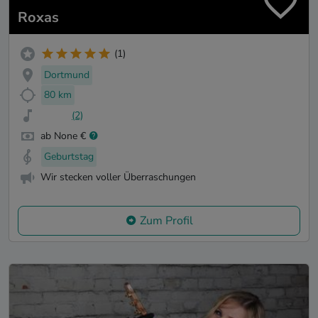
Roxas
(1)
Dortmund
80 km
(2)
ab None €
Geburtstag
Wir stecken voller Überraschungen
Zum Profil