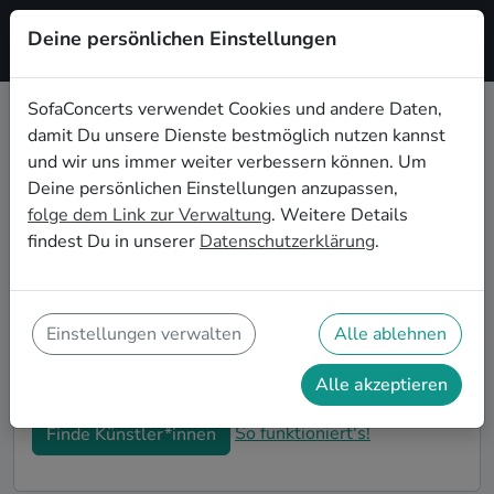
Deine persönlichen Einstellungen
Registrieren
SofaConcerts verwendet Cookies und andere Daten,
damit Du unsere Dienste bestmöglich nutzen kannst
Soul Live-Musik für die
und wir uns immer weiter verbessern können. Um
Geburtstagsfeier in
Deine persönlichen Einstellungen anzupassen,
Mönchengladbach
folge dem Link zur Verwaltung
. Weitere Details
findest Du in unserer
Datenschutzerklärung
.
Du möchtest Deine diesjährige Geburtstagsfeier in
Mönchengladbach zu einem unvergesslichen Erlebnis
machen? Dann bist Du auf SofaConcerts genau richtig!
Hier findest Du Soul Musiker*innen und Bands für
Einstellungen verwalten
Alle ablehnen
Deine Geburtstagsfeier in Mönchengladbach, die
genau zu Deiner Feier und Deinen Wünschen passen.
Alle akzeptieren
So funktioniert's!
Finde Künstler*innen