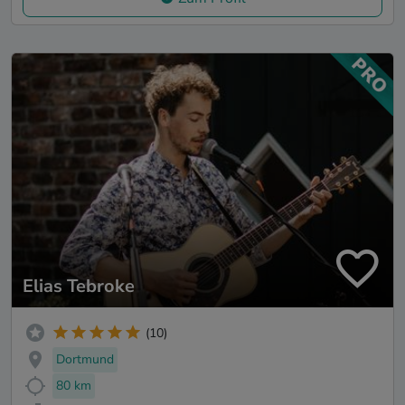
Elias Tebroke
(10)
Dortmund
80 km