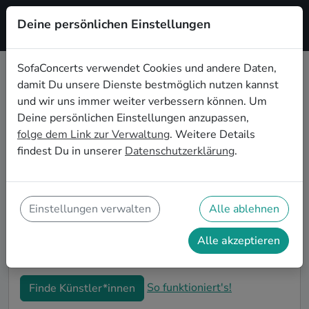
Deine persönlichen Einstellungen
Registrieren
SofaConcerts verwendet Cookies und andere Daten,
damit Du unsere Dienste bestmöglich nutzen kannst
Soul Live-Musik für die
und wir uns immer weiter verbessern können. Um
Geburtstagsfeier in Ludwigshafen
Deine persönlichen Einstellungen anzupassen,
am Rhein
folge dem Link zur Verwaltung
. Weitere Details
findest Du in unserer
Datenschutzerklärung
.
Du möchtest Deine diesjährige Geburtstagsfeier in
Ludwigshafen am Rhein zu einem unvergesslichen
Erlebnis machen? Dann bist Du auf SofaConcerts
genau richtig! Hier findest Du Soul Musiker*innen und
Einstellungen verwalten
Alle ablehnen
Bands für Deine Geburtstagsfeier in Ludwigshafen
am Rhein, die genau zu Deiner Feier und Deinen
Alle akzeptieren
Wünschen passen.
So funktioniert's!
Finde Künstler*innen