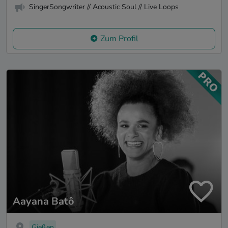
SingerSongwriter // Acoustic Soul // Live Loops
Zum Profil
Aayana Batô
Gießen