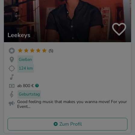
Leekeys
(5)
Gießen
124 km
ab 800 €
Geburtstag
Good feeling music that makes you wanna move! For your
Event...
Zum Profil