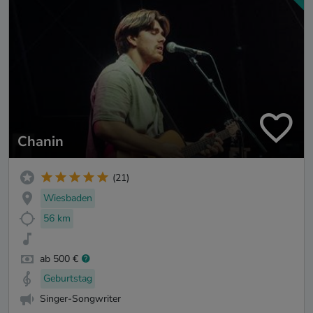
Chanin
(21)
Wiesbaden
56 km
ab 500 €
Geburtstag
Singer-Songwriter