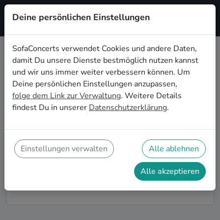
Deine persönlichen Einstellungen
Registrieren
SofaConcerts verwendet Cookies und andere Daten,
damit Du unsere Dienste bestmöglich nutzen kannst
Instrumentale Live-Musik für die
und wir uns immer weiter verbessern können. Um
Geburtstagsfeier in Koblenz
Deine persönlichen Einstellungen anzupassen,
folge dem Link zur Verwaltung
. Weitere Details
Du möchtest Deine diesjährige Geburtstagsfeier in
findest Du in unserer
Datenschutzerklärung
.
Koblenz zu einem unvergesslichen Erlebnis machen?
Dann bist Du auf SofaConcerts genau richtig! Hier
findest Du Instrumentale Musiker*innen und Bands
für Deine Geburtstagsfeier in Koblenz, die genau zu
Einstellungen verwalten
Alle ablehnen
Deiner Feier und Deinen Wünschen passen.
Alle akzeptieren
So funktioniert's!
Finde Künstler*innen