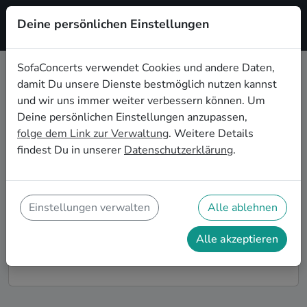
Deine persönlichen Einstellungen
Registrieren
SofaConcerts verwendet Cookies und andere Daten,
damit Du unsere Dienste bestmöglich nutzen kannst
Instrumentale Live-Musik für die
und wir uns immer weiter verbessern können. Um
Geburtstagsfeier in Potsdam
Deine persönlichen Einstellungen anzupassen,
folge dem Link zur Verwaltung
. Weitere Details
Du möchtest Deine diesjährige Geburtstagsfeier in
findest Du in unserer
Datenschutzerklärung
.
Potsdam zu einem unvergesslichen Erlebnis machen?
Dann bist Du auf SofaConcerts genau richtig! Hier
findest Du Instrumentale Musiker*innen und Bands
für Deine Geburtstagsfeier in Potsdam, die genau zu
Einstellungen verwalten
Alle ablehnen
Deiner Feier und Deinen Wünschen passen.
Alle akzeptieren
So funktioniert's!
Finde Künstler*innen