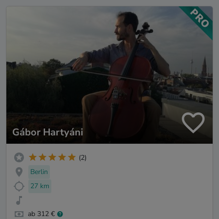
Gábor Hartyáni
(2)
Berlin
27 km
ab 312 €