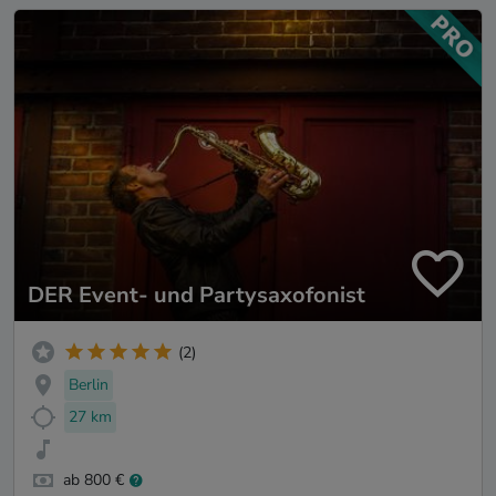
DER Event- und Partysaxofonist
(2)
Berlin
27 km
ab 800 €