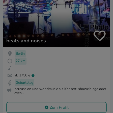
beats and noises
Berlin
27 km
ab 1750 €
Geburtstag
percussion und worldmusic als Konzert, showeinlage oder
even...
Zum Profil