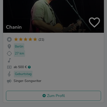
Chanin
(21)
Berlin
27 km
ab 500 €
Geburtstag
Singer-Songwriter
Zum Profil