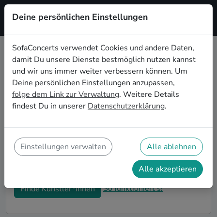
Deine persönlichen Einstellungen
Registrieren
SofaConcerts verwendet Cookies und andere Daten,
damit Du unsere Dienste bestmöglich nutzen kannst
Dein Instrumentale
und wir uns immer weiter verbessern können. Um
Wohnzimmerkonzert in Potsdam
Deine persönlichen Einstellungen anzupassen,
folge dem Link zur Verwaltung
. Weitere Details
Buche Instrumentale Bands und Musiker*innen für
findest Du in unserer
Datenschutzerklärung
.
Dein Wohnzimmerkonzert in Potsdam! Unsere Live-
Acts verwandeln Dein Zuhause zu Deiner ganz
privaten Bühne. Auf SofaConcerts findest Du
professionelle Instrumentale Live-Acts, die genau zu
Einstellungen verwalten
Alle ablehnen
Deinen Vorstellungen und Deinem
Wohnzimmerkonzert passen.
Alle akzeptieren
So funktioniert's!
Finde Künstler*innen