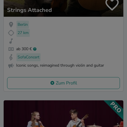
Strings Attached
Berlin
27 km
ab 300 €
SofaConcert
Iconic songs, reimagined through violin and guitar
Zum Profil