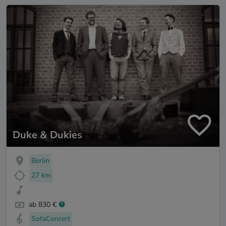
Duke & Dukies
Berlin
27 km
ab 830 €
SofaConcert