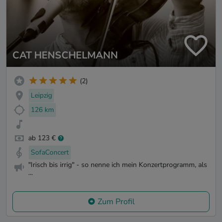
CAT HENSCHELMANN
(2)
Leipzig
126 km
ab 123 €
SofaConcert
"Irisch bis irrig" - so nenne ich mein Konzertprogramm, als
...
Zum Profil