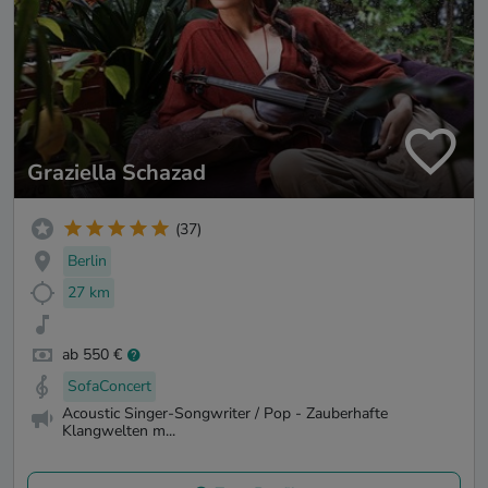
Graziella Schazad
(37)
Berlin
27 km
ab 550 €
SofaConcert
Acoustic Singer-Songwriter / Pop - Zauberhafte
Klangwelten m...