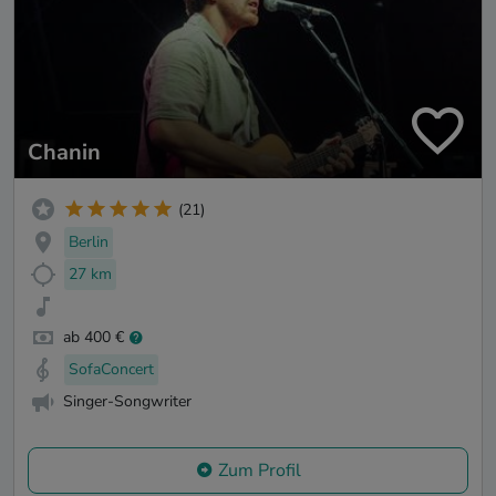
Chanin
(21)
Berlin
27 km
ab 400 €
SofaConcert
Singer-Songwriter
Zum Profil