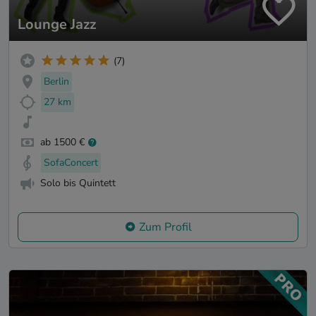
Lounge Jazz
(7)
Berlin
27 km
ab 1500 €
SofaConcert
Solo bis Quintett
Zum Profil