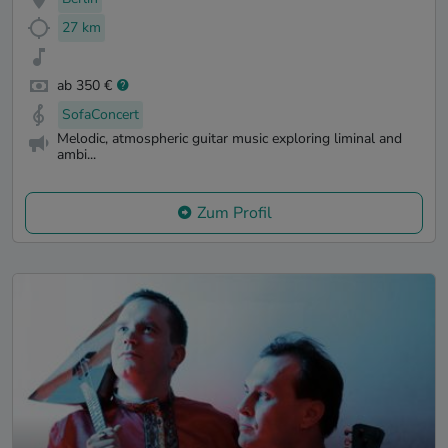
27 km
ab 350 €
SofaConcert
Melodic, atmospheric guitar music exploring liminal and
ambi...
Zum Profil