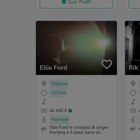
Zum Profil
Ellie Ford
Rik
England
119 km
ab 440 €
Hochzeit
Ellie Ford is a harpist & singer
fronting a 5 piece band of...