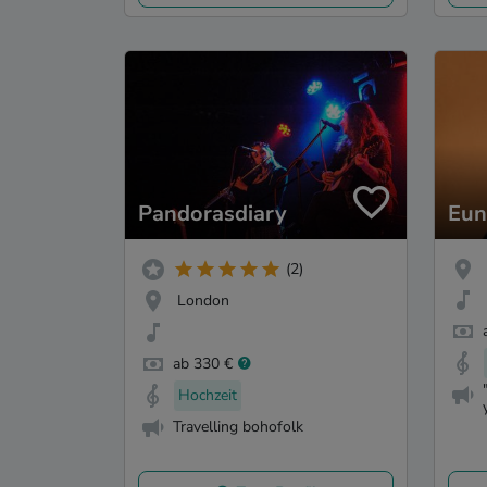
Pandorasdiary
Eun
(2)
London
ab 330 €
Hochzeit
Travelling bohofolk