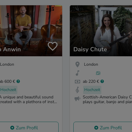
o Anwin
Daisy Chute
London
London
(5)
ab 600 €
ab 220 €
Hochzeit
Hochzeit
A unique and beautiful sound
Scottish-American Daisy 
created with a plethora of inst...
plays guitar, banjo and pian
Zum Profil
Zum Profil