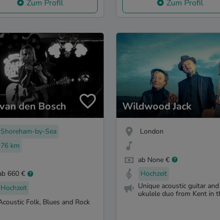
Zum Profil
Zum Profil
 van den Bosch
Wildwood Jack
Shoreham-by-Sea
London
76 km
ab None €
ab 660 €
Hochzeit
Unique acoustic guitar and
Hochzeit
ukulele duo from Kent in 
Acoustic Folk, Blues and Rock