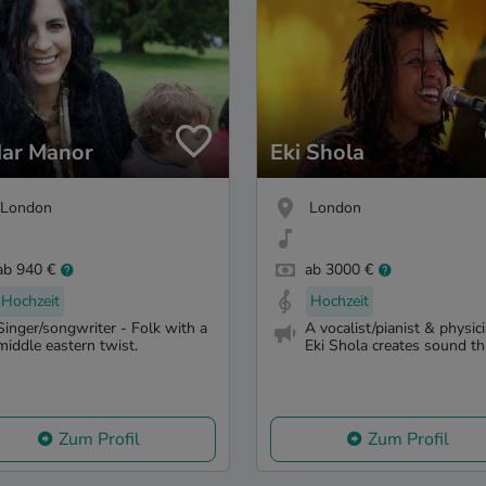
ar Manor
Eki Shola
London
London
ab 940 €
ab 3000 €
Hochzeit
Hochzeit
Singer/songwriter - Folk with a
A vocalist/pianist & physici
middle eastern twist.
Eki Shola creates sound tha
Zum Profil
Zum Profil