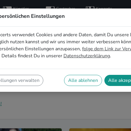
Künstler
Gastgeber
Konzerte
entdecken
finden
besuchen
persönlichen Einstellungen
certs verwendet Cookies und andere Daten, damit Du unsere 
bands buchen in
lich nutzen kannst und wir uns immer weiter verbessern kön
ersönlichen Einstellungen anzupassen,
folge dem Link zur Ve
 Details findest Du in unserer
Datenschutzerklärung
.
hzeitsband in London für Deinen großen Tag? Dann bist
dest Du eine Vielzahl an professionellen Welt-
ellungen verwalten
Alle ablehnen
Alle akzep
 einem echten Highlight werden lassen. Buche jetzt
lichkeiten!
!