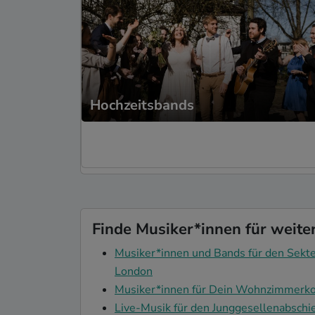
Hochzeitsbands
Finde Musiker*innen für weite
Musiker*innen und Bands für den Sekte
London
Musiker*innen für Dein Wohnzimmerko
Live-Musik für den Junggesellenabschi