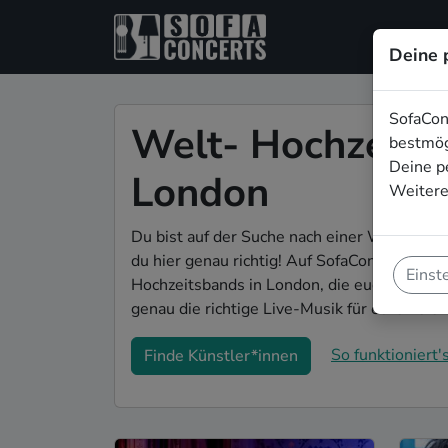
Deine 
SofaCon
Welt- Hochzeits
bestmög
Deine p
London
Weitere
Du bist auf der Suche nach einer Welt- Hoc
du hier genau richtig! Auf SofaConcerts fin
Einst
Hochzeitsbands in London, die euer Fest zu
genau die richtige Live-Musik für eure Feier
So funktioniert's
Finde Künstler*innen