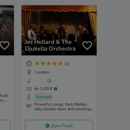
Jez Hellard & The
Djukella Orchestra
(1)
London
(3)
ab 1100 €
Chute
Hochzeit
o ...
Powerful songs, fiery fiddles,
silky double-bass and smoking...
Zum Profil