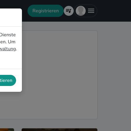
Registrieren
Dienste
nen. Um
rwaltung
.
tieren