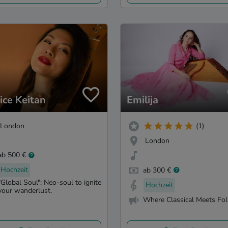
ice Keitan
Emilija
London
(1)
London
ab 500 €
Hochzeit
ab 300 €
"Global Soul": Neo-soul to ignite
Hochzeit
your wanderlust.
Where Classical Meets Fol