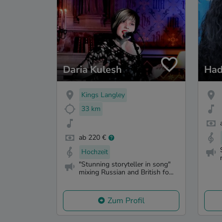
Daria Kulesh
Had
Kings Langley
33 km
ab 220 €
Hochzeit
"Stunning storyteller in song"
mixing Russian and British fo...
Zum Profil