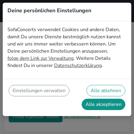
Deine persönlichen Einstellungen
Registrieren
SofaConcerts verwendet Cookies und andere Daten,
damit Du unsere Dienste bestmöglich nutzen kannst
Welt- Hochzeitsbands buchen in
und wir uns immer weiter verbessern können. Um
Bielefeld
Deine persönlichen Einstellungen anzupassen,
folge dem Link zur Verwaltung
. Weitere Details
Du bist auf der Suche nach einer Welt- Hochzeitsband
findest Du in unserer
Datenschutzerklärung
.
in Bielefeld für Deinen großen Tag? Dann bist du hier
genau richtig! Auf SofaConcerts findest Du eine
Vielzahl an professionellen Welt- Hochzeitsbands in
Bielefeld, die euer Fest zu einem echten Highlight
Einstellungen verwalten
Alle ablehnen
werden lassen. Buche jetzt genau die richtige Live-
Musik für eure Feierlichkeiten!
Alle akzeptieren
So funktioniert's!
Finde Künstler*innen