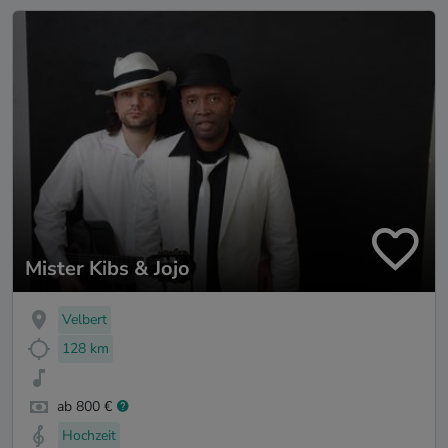
Mister Kibs & Jojo
Velbert
128 km
ab 800 €
Hochzeit