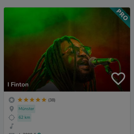
I Finton
(38)
Münster
62 km