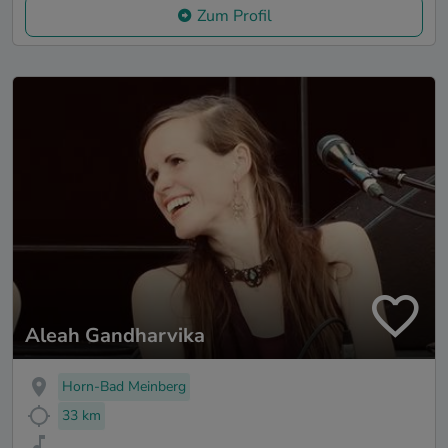
Zum Profil
Aleah Gandharvika
Horn-Bad Meinberg
33 km