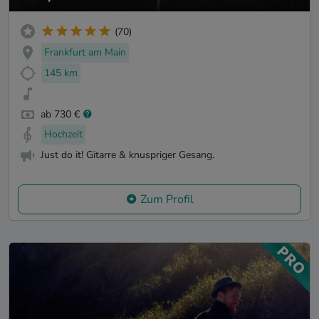
(70)
Frankfurt am Main
145 km
ab 730 €
Hochzeit
Just do it! Gitarre & knuspriger Gesang.
Zum Profil