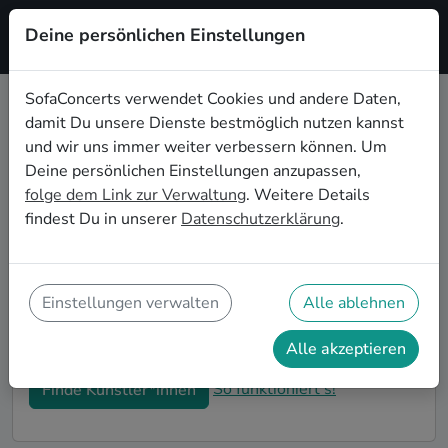
Deine persönlichen Einstellungen
Registrieren
SofaConcerts verwendet Cookies und andere Daten,
damit Du unsere Dienste bestmöglich nutzen kannst
Folk Hochzeitsbands buchen in
und wir uns immer weiter verbessern können. Um
Kassel
Deine persönlichen Einstellungen anzupassen,
folge dem Link zur Verwaltung
. Weitere Details
Du bist auf der Suche nach einer Folk Hochzeitsband
findest Du in unserer
Datenschutzerklärung
.
in Kassel für Deinen großen Tag? Dann bist du hier
genau richtig! Auf SofaConcerts findest Du eine
Vielzahl an professionellen Folk Hochzeitsbands in
Kassel, die euer Fest zu einem echten Highlight
Einstellungen verwalten
Alle ablehnen
werden lassen. Buche jetzt genau die richtige Live-
Musik für eure Feierlichkeiten!
Alle akzeptieren
So funktioniert's!
Finde Künstler*innen