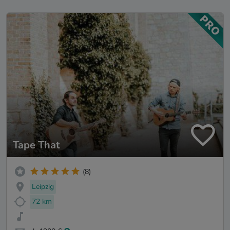
Tape That
(8)
Leipzig
72 km