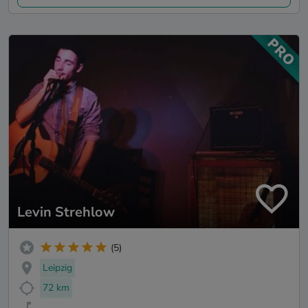
Levin Strehlow
(5)
Leipzig
72 km