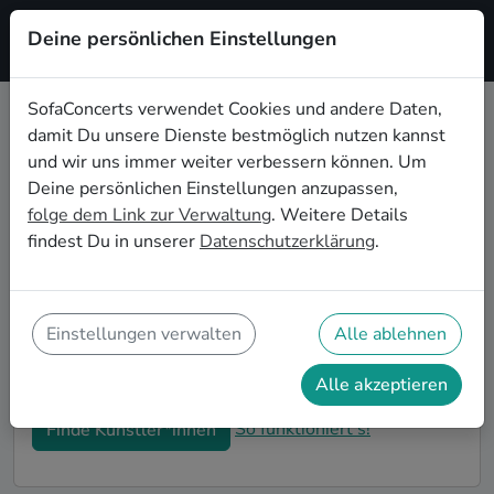
Deine persönlichen Einstellungen
Registrieren
SofaConcerts verwendet Cookies und andere Daten,
damit Du unsere Dienste bestmöglich nutzen kannst
Folk Hochzeitsbands buchen in
und wir uns immer weiter verbessern können. Um
Jena
Deine persönlichen Einstellungen anzupassen,
folge dem Link zur Verwaltung
. Weitere Details
Du bist auf der Suche nach einer Folk Hochzeitsband
findest Du in unserer
Datenschutzerklärung
.
in Jena für Deinen großen Tag? Dann bist du hier
genau richtig! Auf SofaConcerts findest Du eine
Vielzahl an professionellen Folk Hochzeitsbands in
Jena, die euer Fest zu einem echten Highlight werden
Einstellungen verwalten
Alle ablehnen
lassen. Buche jetzt genau die richtige Live-Musik für
eure Feierlichkeiten!
Alle akzeptieren
So funktioniert's!
Finde Künstler*innen