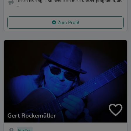
"Irisch bis irrig" - so nenne ich mein Konzertprogramm, als
...
Zum Profil
Gert Rockemüller
Meißen