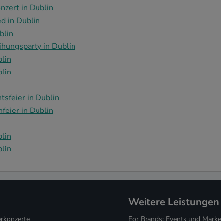
zert in Dublin
d in Dublin
blin
ihungsparty in Dublin
blin
blin
sfeier in Dublin
feier in Dublin
blin
blin
Weitere Leistungen
konzerte
For Brands: Events und Marke