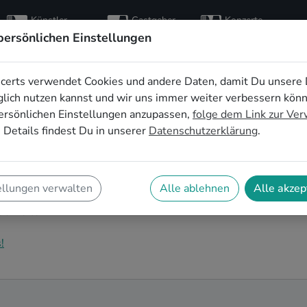
Künstler
Gastgeber
Konzerte
entdecken
finden
besuchen
persönlichen Einstellungen
certs verwendet Cookies und andere Daten, damit Du unsere 
eitsbands buchen in
lich nutzen kannst und wir uns immer weiter verbessern kön
ersönlichen Einstellungen anzupassen,
folge dem Link zur Ve
 Details findest Du in unserer
Datenschutzerklärung
.
c Hochzeitsband in Dublin für Deinen großen Tag? Dann
 findest Du eine Vielzahl an professionellen Electronic
ellungen verwalten
Alle ablehnen
Alle akzep
einem echten Highlight werden lassen. Buche jetzt
lichkeiten!
!