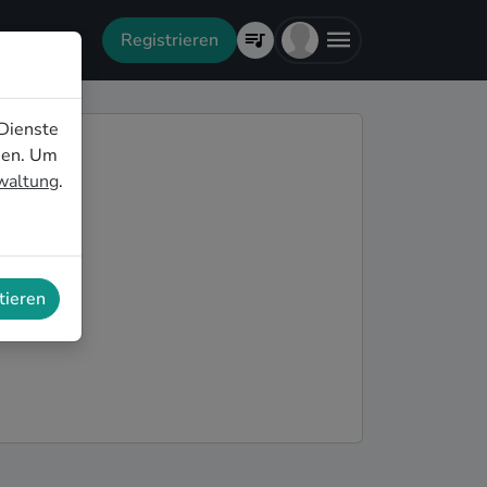
Registrieren
Dienste
nen. Um
rwaltung
.
tieren