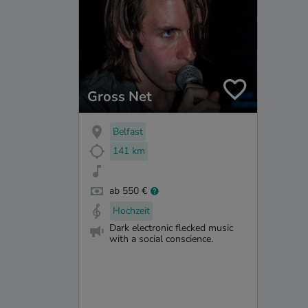
Gross Net
Belfast
141 km
ab 550 €
Hochzeit
Dark electronic flecked music
with a social conscience.