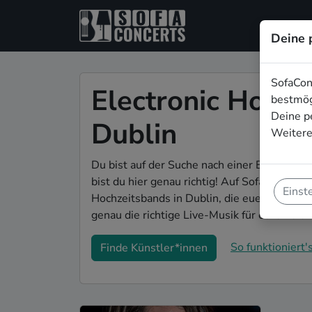
Deine 
SofaCon
Electronic Hochz
bestmög
Deine p
Dublin
Weitere
Du bist auf der Suche nach einer Electroni
bist du hier genau richtig! Auf SofaConcerts
Einst
Hochzeitsbands in Dublin, die euer Fest zu 
genau die richtige Live-Musik für eure Feier
So funktioniert's
Finde Künstler*innen