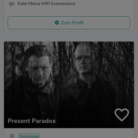
Katie Melua trifft Evanescence
Zum Profil
Present Paradox
Dortmund