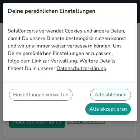
Deine persönlichen Einstellungen
Registrieren
SofaConcerts verwendet Cookies und andere Daten,
damit Du unsere Dienste bestmöglich nutzen kannst
Electronic Hochzeitsbands buchen
und wir uns immer weiter verbessern können. Um
in Hagen
Deine persönlichen Einstellungen anzupassen,
folge dem Link zur Verwaltung
. Weitere Details
Du bist auf der Suche nach einer Electronic
findest Du in unserer
Datenschutzerklärung
.
Hochzeitsband in Hagen für Deinen großen Tag? Dann
bist du hier genau richtig! Auf SofaConcerts findest
Du eine Vielzahl an professionellen Electronic
Hochzeitsbands in Hagen, die euer Fest zu einem
Einstellungen verwalten
Alle ablehnen
echten Highlight werden lassen. Buche jetzt genau
die richtige Live-Musik für eure Feierlichkeiten!
Alle akzeptieren
So funktioniert's!
Finde Künstler*innen