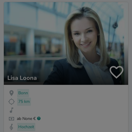
Lisa Loona
Bonn
75 km
ab None €
Hochzeit