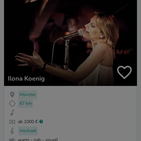
Ilona Koenig
Münster
67 km
ab 1000 €
Hochzeit
warm - nah - visuell