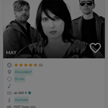
MAY
(1)
Düsseldorf
51 km
ab 660 €
Hochzeit
MAY hugs you