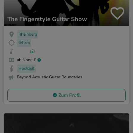
The Fingerstyle Guitar Show
Rheinberg
64 km
(2)
ab None €
Hochzeit
Beyond Acoustic Guitar Boundaries
Zum Profil