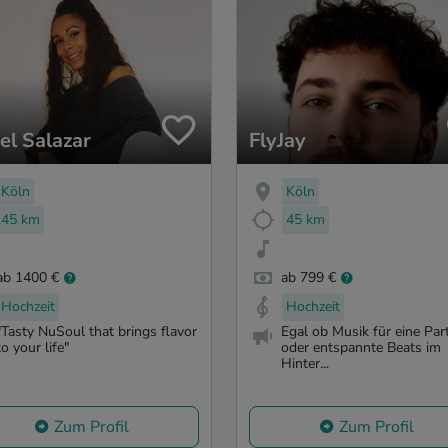
el Salazar
FlyJay
Köln
Köln
45 km
45 km
ab 1400 €
ab 799 €
Hochzeit
Hochzeit
"Tasty NuSoul that brings flavor
Egal ob Musik für eine Par
to your life"
oder entspannte Beats im
Hinter...
Zum Profil
Zum Profil