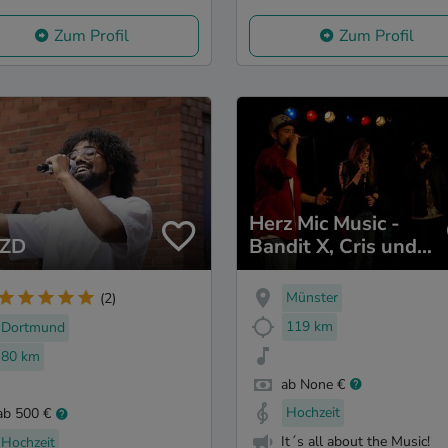
Zum Profil
Zum Profil
Herz Mic Music -
ZD
Bandit X, Cris und
Cadey
Münster
(2)
119 km
Dortmund
80 km
ab None €
Hochzeit
ab 500 €
It´s all about the Music!
Hochzeit