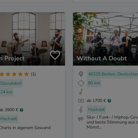
n Project
Without A Doubt
46325 Borken, Deutschla
(1)
80 km
Düsseldorf
24 km
ab 1700 €
Hochzeit
ab 3900 €
Ska- / Funk- / Hiphop-Cov
Hochzeit
und beste Stimmung aus 
Münst...
Charts in eigenem Gewand