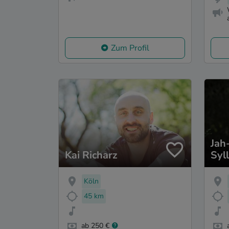
Zum Profil
Jah
Kai Richarz
Syll
Pro
Köln
45 km
ab 250 €