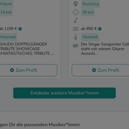
Halver
Duisburg
74 km
36 km
ab 1199 €
ab 850 €
Hochzeit
Hochzeit
SMUDO DOPPELGÄNGER
Der Singer Songwriter Cel
TRIBUTE SHOWCASE
steht mit seinem Gitarre
..FANTASTISCHES TRIBUTE ...
Acousti...
Zum Profil
Zum Profil
Entdecke weitere Musiker*innen
igen Dir die passenden Musiker*innen.