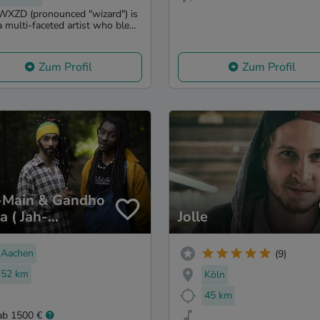
WXZD (pronounced "wizard") is
a multi-faceted artist who ble...
Zum Profil
Zum Profil
-Main & Gandho
a ( Jah-
Jolle
ductions)
Aachen
(9)
52 km
Köln
45 km
ab 1500 €