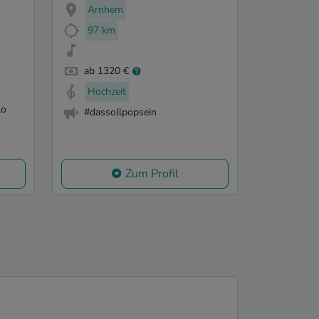
Arnhem
97 km
ab 1320 €
Hochzeit
lo
#dassollpopsein
Zum Profil