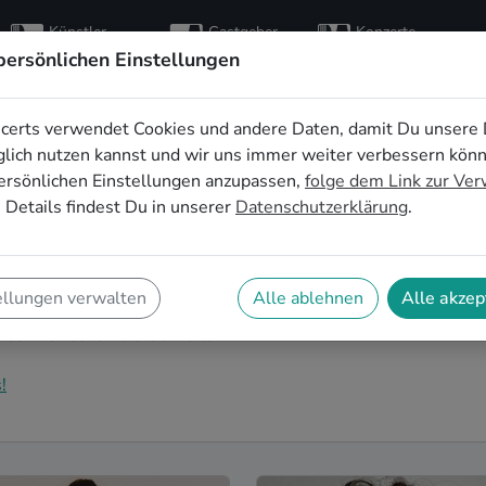
Künstler
Gastgeber
Konzerte
entdecken
finden
besuchen
persönlichen Einstellungen
certs verwendet Cookies und andere Daten, damit Du unsere 
sbands buchen in
lich nutzen kannst und wir uns immer weiter verbessern kön
ersönlichen Einstellungen anzupassen,
folge dem Link zur Ve
h
 Details findest Du in unserer
Datenschutzerklärung
.
ochzeitsband in Mönchengladbach für Deinen großen
faConcerts findest Du eine Vielzahl an professionellen
ellungen verwalten
Alle ablehnen
Alle akzep
 die euer Fest zu einem echten Highlight werden
usik für eure Feierlichkeiten!
!