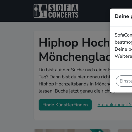
Deine 
SofaCon
Hiphop Hochzeit
bestmög
Deine p
Mönchengladbac
Weitere
Du bist auf der Suche nach einer Hiphop H
Tag? Dann bist du hier genau richtig! Auf So
Einst
Hiphop Hochzeitsbands in Mönchengladbach,
lassen. Buche jetzt genau die richtige Live-M
So funktioniert's
Finde Künstler*innen