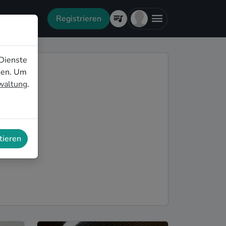
Registrieren
Dienste
nen. Um
rwaltung
.
tieren