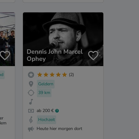
Dennis John Marcel
Ophey
nd
(2)
Geldern
39 km
ab 200 €
er
Hochzeit
dem
Heute hier morgen dort