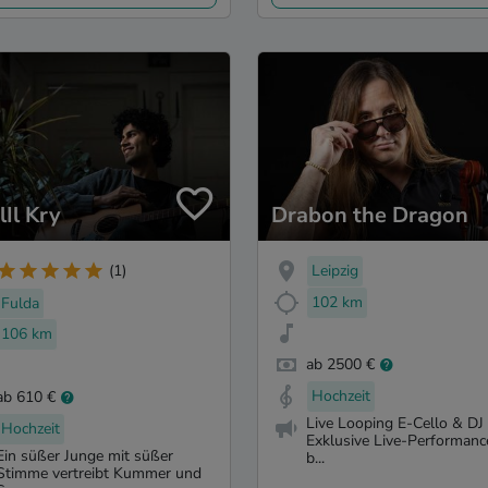
lIl Kry
Drabon the Dragon
Leipzig
(1)
102 km
Fulda
106 km
ab 2500 €
Hochzeit
ab 610 €
Live Looping E-Cello & DJ
Hochzeit
Exklusive Live-Performanc
Ein süßer Junge mit süßer
b...
Stimme vertreibt Kummer und