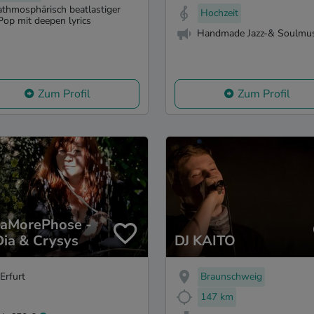
athmosphärisch beatlastiger
Hochzeit
Pop mit deepen lyrics
Handmade Jazz-& Soulmus
Zum Profil
Zum Profil
aMorePhose -
ia & Crysys
DJ KAITO
Erfurt
Braunschweig
147 km