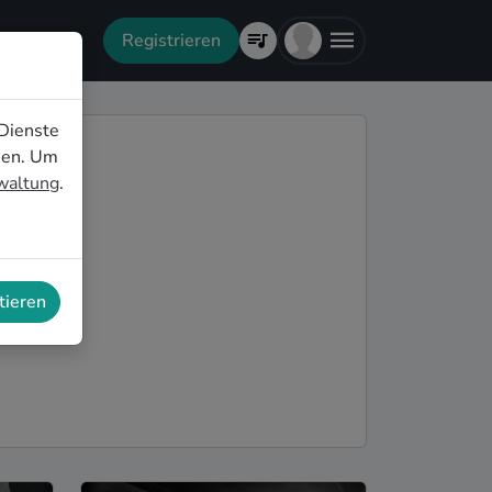
Registrieren
Dienste
nen. Um
rwaltung
.
tieren