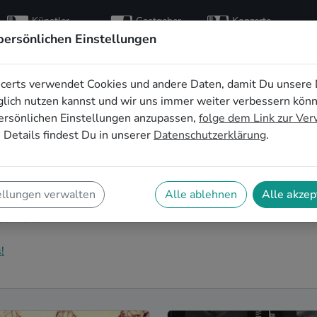
Künstler
Gastgeber
Konzerte
entdecken
finden
besuchen
persönlichen Einstellungen
certs verwendet Cookies und andere Daten, damit Du unsere 
sbands buchen in
lich nutzen kannst und wir uns immer weiter verbessern kön
ersönlichen Einstellungen anzupassen,
folge dem Link zur Ve
 Details findest Du in unserer
Datenschutzerklärung
.
hzeitsband in Erfurt für Deinen großen Tag? Dann bist
dest Du eine Vielzahl an professionellen Hiphop
ellungen verwalten
Alle ablehnen
Alle akzep
einem echten Highlight werden lassen. Buche jetzt
lichkeiten!
!