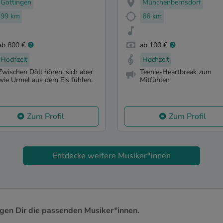
Göttingen
Münchenbernsdorf
99 km
66 km
ab 800 €
ab 100 €
Hochzeit
Hochzeit
Zwischen Döll hören, sich aber
Teenie-Heartbreak zum
wie Urmel aus dem Eis fühlen.
Mitfühlen
Zum Profil
Zum Profil
Entdecke weitere Musiker*innen
igen Dir die passenden Musiker*innen.