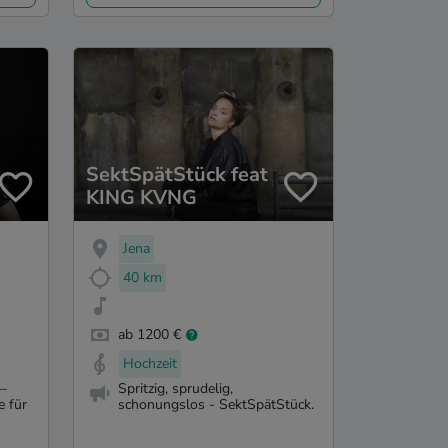
SektSpätStück feat
KING KVNG
Jena
40 km
ab 1200 €
Hochzeit
 –
Spritzig, sprudelig,
e für
schonungslos - SektSpätStück.