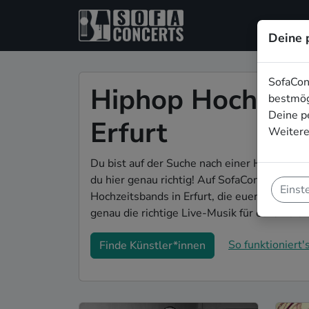
Deine 
SofaCon
Hiphop Hochzeit
bestmög
Deine p
Erfurt
Weitere
Du bist auf der Suche nach einer Hiphop Hoc
du hier genau richtig! Auf SofaConcerts fin
Einst
Hochzeitsbands in Erfurt, die euer Fest zu 
genau die richtige Live-Musik für eure Feier
So funktioniert's
Finde Künstler*innen