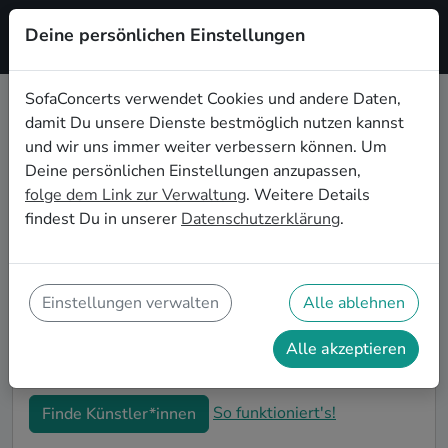
Deine persönlichen Einstellungen
Registrieren
SofaConcerts verwendet Cookies und andere Daten,
damit Du unsere Dienste bestmöglich nutzen kannst
Klassische Live-Musik für den
und wir uns immer weiter verbessern können. Um
Junggesellenabschied in Göttingen
Deine persönlichen Einstellungen anzupassen,
folge dem Link zur Verwaltung
. Weitere Details
Klassische Singer-Songwriter*innen und Bands sind
findest Du in unserer
Datenschutzerklärung
.
die perfekte Idee für einen außergewöhnlichen
Junggesellenabschied in Göttingen. Mit Live-Musik
wird euer JGA zu einem unvergesslichen Highlight -
die Idee für besondere Feierlichkeiten vor der
Einstellungen verwalten
Alle ablehnen
Hochzeit! Auf SofaConcerts findet ihr Klassische
Musiker*innen in Göttingen, die genau zu euren
Alle akzeptieren
Wünschen und eurem Budget passen.
So funktioniert's!
Finde Künstler*innen