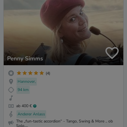
Penny Simms
(4)
Hannover,
94 km
ab 400 €
Anderer Anlass
The „fun-tastic accordion“ - Tango, Swing & More .. ob
Solo,...