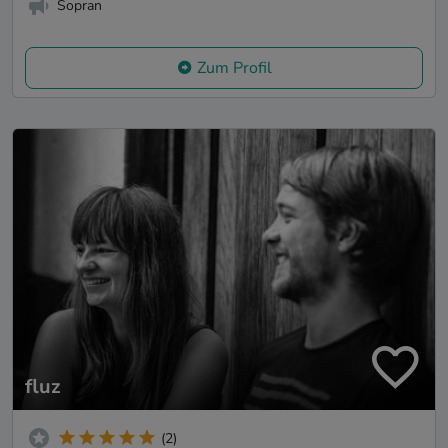
Sopran
Zum Profil
fluz
(2)