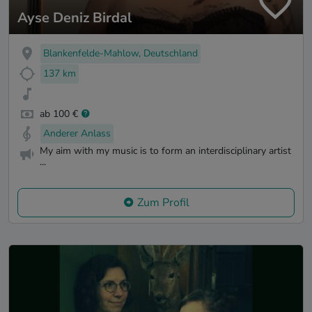
Ayse Deniz Birdal
Blankenfelde-Mahlow, Deutschland
137 km
ab 100 €
Anderer Anlass
My aim with my music is to form an interdisciplinary artist
...
Zum Profil