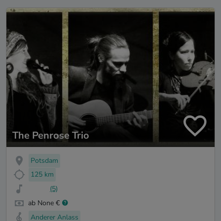
The Penrose Trio
Potsdam
125 km
(5)
ab None €
Anderer Anlass