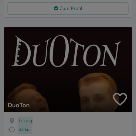
Zum Profil
DuoTon
Leipzig
33 km