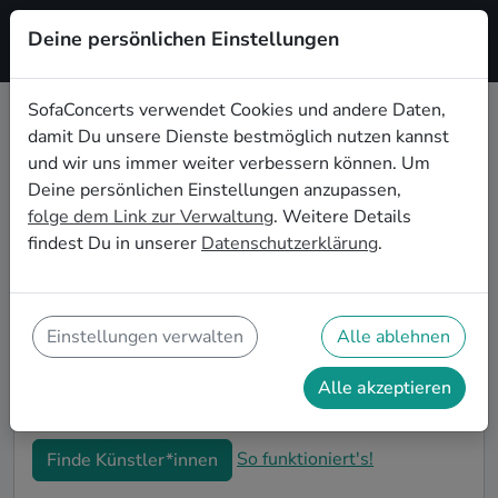
Deine persönlichen Einstellungen
Registrieren
SofaConcerts verwendet Cookies und andere Daten,
damit Du unsere Dienste bestmöglich nutzen kannst
Klassische Live-Musik für den
und wir uns immer weiter verbessern können. Um
Junggesellenabschied in Halle
Deine persönlichen Einstellungen anzupassen,
folge dem Link zur Verwaltung
. Weitere Details
Klassische Singer-Songwriter*innen und Bands sind
findest Du in unserer
Datenschutzerklärung
.
die perfekte Idee für einen außergewöhnlichen
Junggesellenabschied in Halle. Mit Live-Musik wird
euer JGA zu einem unvergesslichen Highlight - die
Idee für besondere Feierlichkeiten vor der Hochzeit!
Einstellungen verwalten
Alle ablehnen
Auf SofaConcerts findet ihr Klassische Musiker*innen
in Halle, die genau zu euren Wünschen und eurem
Alle akzeptieren
Budget passen.
So funktioniert's!
Finde Künstler*innen