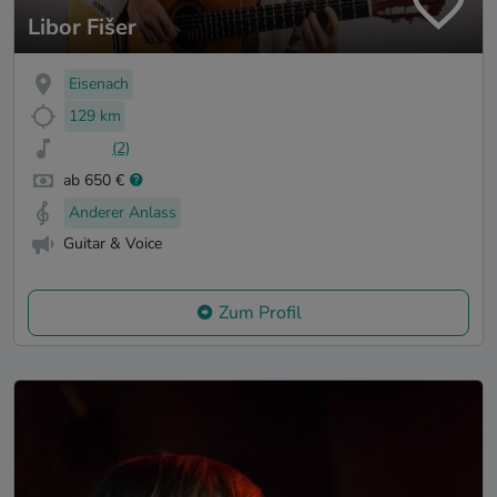
Libor Fišer
Eisenach
129 km
(2)
ab 650 €
Anderer Anlass
Guitar & Voice
Zum Profil