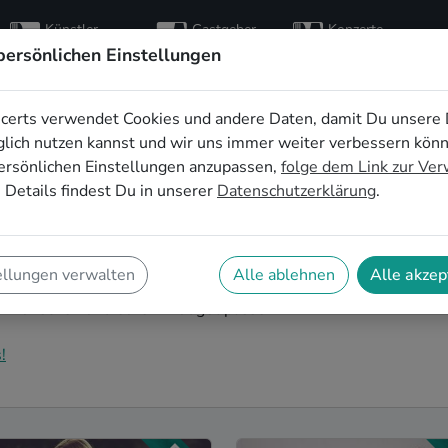
Künstler
Gastgeber
Konzerte
entdecken
finden
besuchen
persönlichen Einstellungen
certs verwendet Cookies und andere Daten, damit Du unsere 
 für den
lich nutzen kannst und wir uns immer weiter verbessern kön
ersönlichen Einstellungen anzupassen,
folge dem Link zur Ve
chied in Neuss
 Details findest Du in unserer
Datenschutzerklärung
.
ind die perfekte Idee für einen außergewöhnlichen
sik wird euer JGA zu einem unvergesslichen Highlight
ellungen verwalten
Alle ablehnen
Alle akzep
 der Hochzeit! Auf SofaConcerts findet ihr Welt-
en Wünschen und eurem Budget passen.
!