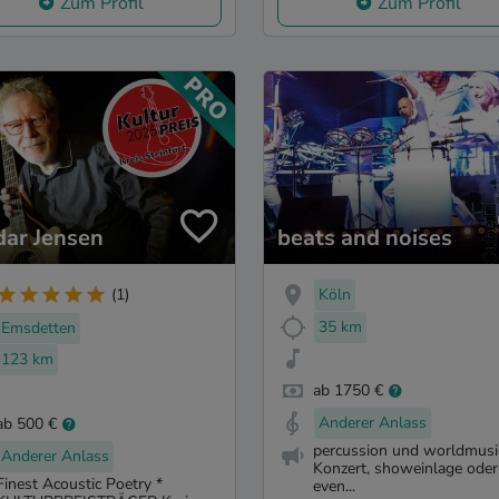
Zum Profil
Zum Profil
dar Jensen
beats and noises
Köln
(1)
35 km
Emsdetten
123 km
ab 1750 €
Anderer Anlass
ab 500 €
percussion und worldmusi
Anderer Anlass
Konzert, showeinlage oder
Finest Acoustic Poetry *
even...