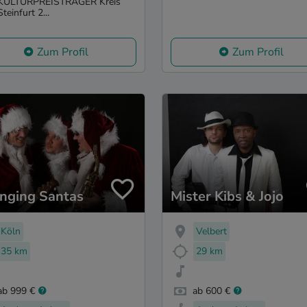
KULTURPREISTRÄGER Kreis
Steinfurt 2...
Zum Profil
Zum Profil
nging Santas
Mister Kibs & Jojo
Köln
Velbert
35 km
29 km
ab 999 €
ab 600 €