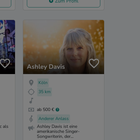
Zum Profil
Ashley Davis
Köln
35 km
ab 500 €
Anderer Anlass
c als
Ashley Davis ist eine
amerikanische Singer-
Songwriterin, der...