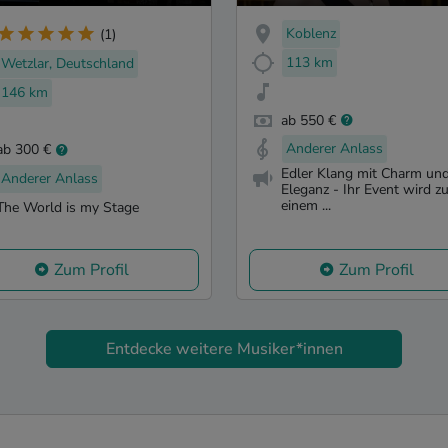
Koblenz
(1)
113 km
Wetzlar, Deutschland
146 km
ab 550 €
Anderer Anlass
ab 300 €
Edler Klang mit Charm un
Anderer Anlass
Eleganz - Ihr Event wird z
einem ...
The World is my Stage
Zum Profil
Zum Profil
Entdecke weitere Musiker*innen