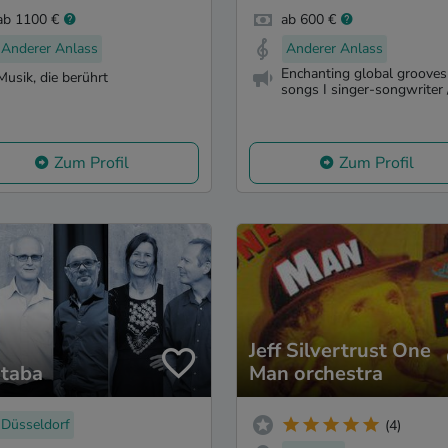
ab 1100 €
ab 600 €
Anderer Anlass
Anderer Anlass
Enchanting global grooves
Musik, die berührt
songs I singer-songwriter /
Zum Profil
Zum Profil
Jeff Silvertrust One
taba
Man orchestra
Düsseldorf
(4)