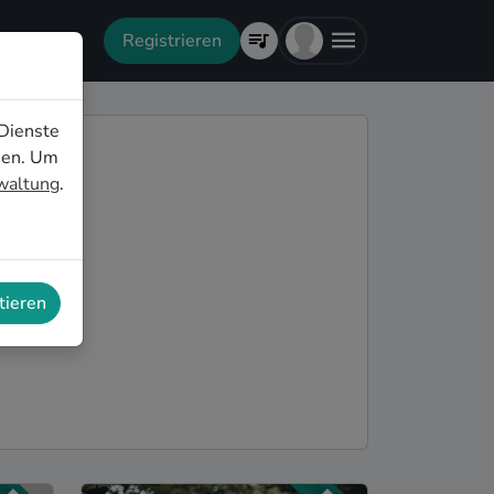
Registrieren
Dienste
nen. Um
rwaltung
.
tieren