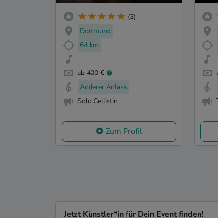
(3)
Dortmund
64 km
ab 400 €
Anderer Anlass
Solo Cellistin
Zum Profil
Jetzt Künstler*in für Dein Event finden!