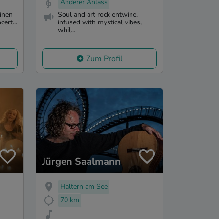
Anderer Anlass
inen
Soul and art rock entwine,
ert...
infused with mystical vibes,
whil...
Zum Profil
Jürgen Saalmann
Haltern am See
70 km