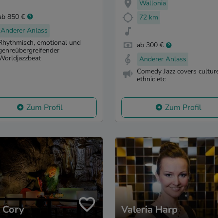
Wallonia
ab 850 €
72 km
Anderer Anlass
Rhythmisch, emotional und
ab 300 €
genreübergreifender
Worldjazzbeat
Anderer Anlass
Comedy Jazz covers cultur
ethnic etc
Zum Profil
Zum Profil
l Cory
Valeria Harp