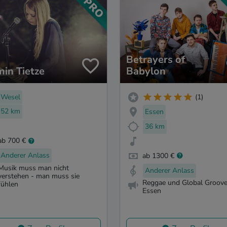
Betrayers of
min Tietze
Babylon
Wesel
(1)
52 km
Essen
36 km
ab 700 €
Anderer Anlass
ab 1300 €
Musik muss man nicht
Anderer Anlass
verstehen - man muss sie
Reggae und Global Groove
fühlen
Essen