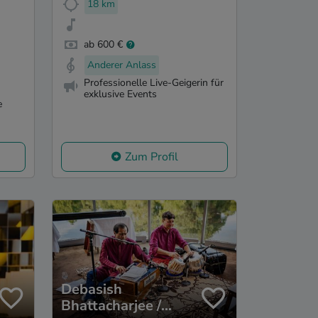
18 km
ab 600 €
Anderer Anlass
Professionelle Live-Geigerin für
exklusive Events
e
Zum Profil
Debasish
Bhattacharjee /