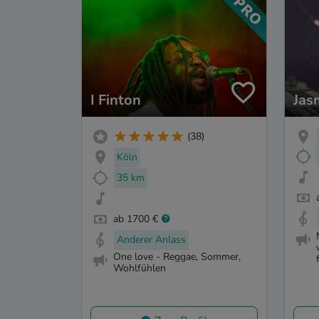
I Finton
Jas
(38)
Köln
35 km
ab 1700 €
Anderer Anlass
One love - Reggae, Sommer,
Wohlfühlen