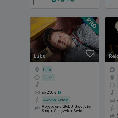
Zum Profil
Luks
Rei
Köln
35 km
ab 250 €
Anderer Anlass
Reggae und Global Groove im
Singer-Songwriter Style