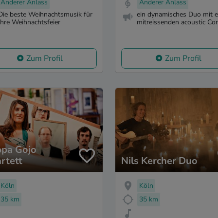
Anderer Anlass
Anderer Anlass
Die beste Weihnachtsmusik für
ein dynamisches Duo mit e
Ihre Weihnachtsfeier
mitreissenden acoustic Conc
Zum Profil
Zum Profil
ippa Gojo
rtett
Nils Kercher Duo
Köln
Köln
35 km
35 km