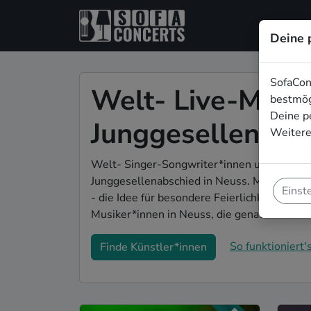
Deine 
SofaCon
Welt- Live-Musik
bestmög
Deine p
Junggesellenabs
Weitere
Welt- Singer-Songwriter*innen und Bands s
Junggesellenabschied in Neuss. Mit Live-Mu
Einst
- die Idee für besondere Feierlichkeiten vor
Musiker*innen in Neuss, die genau zu eur
So funktioniert's
Finde Künstler*innen