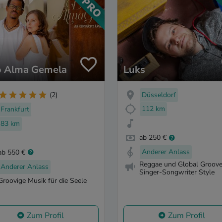
 Alma Gemela
Luks
Düsseldorf
(2)
112 km
Frankfurt
83 km
ab 250 €
Anderer Anlass
ab 550 €
Reggae und Global Groove
Anderer Anlass
Singer-Songwriter Style
Groovige Musik für die Seele
Zum Profil
Zum Profil