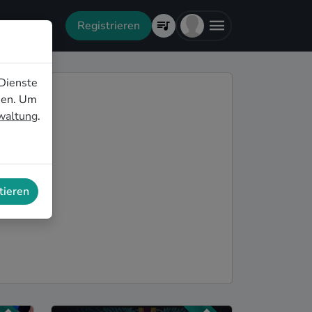
Registrieren
Dienste
nen. Um
rwaltung
.
tieren