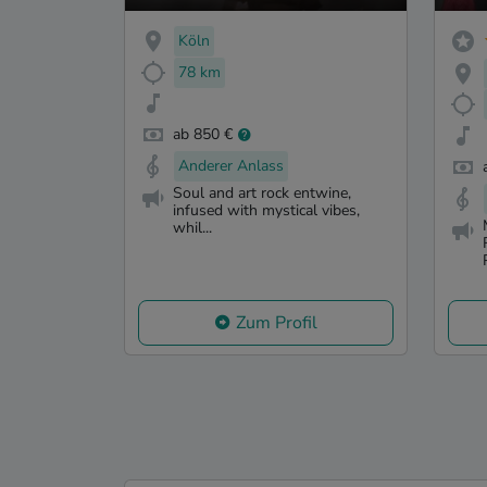
Köln
78 km
ab 850 €
Anderer Anlass
Soul and art rock entwine,
infused with mystical vibes,
whil...
Zum Profil