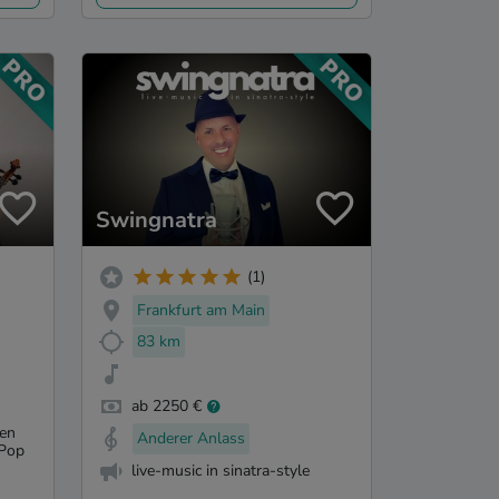
Swingnatra
(1)
Frankfurt am Main
83 km
ab 2250 €
den
Anderer Anlass
 Pop
live-music in sinatra-style