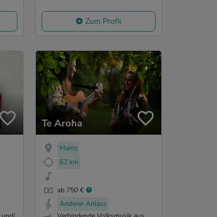
Zum Profil
Te Aroha
Mainz
62 km
ab 750 €
Anderer Anlass
 und/
Verbindende Volksmusik aus