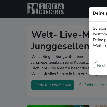
Deine 
SofaCon
Welt- Live-Musik
bestmög
Deine p
Junggesellenabsc
Weitere
Welt- Singer-Songwriter*innen und Bands s
Junggesellenabschied in Koblenz. Mit Live
Einst
Highlight - die Idee für besondere Feierlich
Welt- Musiker*innen in Koblenz, die gena
So funktioniert's
Finde Künstler*innen