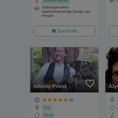
Anderer Anlass
Selbstgemachte
spanischsprachige Songs von
Herzen
Zum Profil
Johnny Priest
Àly
(1)
Köln
78 km