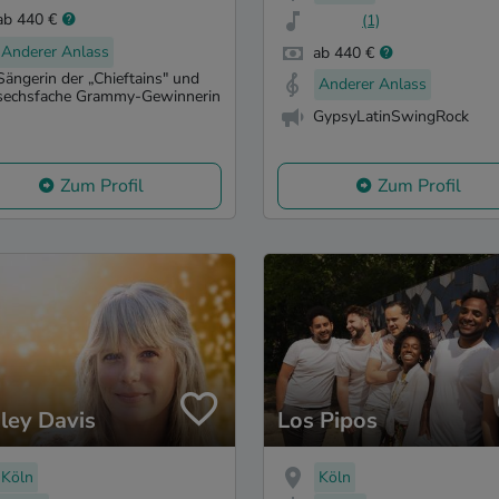
ab 440 €
(1)
Anderer Anlass
ab 440 €
Sängerin der „Chieftains" und
Anderer Anlass
sechsfache Grammy-Gewinnerin
GypsyLatinSwingRock
Zum Profil
Zum Profil
ley Davis
Los Pipos
Köln
Köln