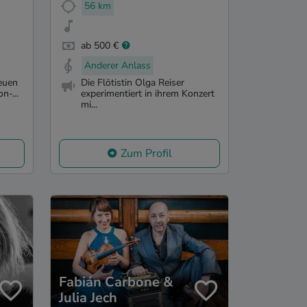
56 km
ab 500 €
Anderer Anlass
euen
Die Flötistin Olga Reiser
n-...
experimentiert in ihrem Konzert
mi...
Zum Profil
Fabián Carbone &
Julia Jech