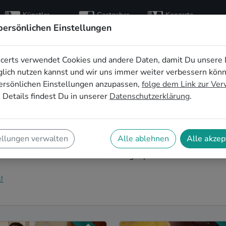
Künstler
Gastgeber
Konzerte
entdecken
finden
besuchen
persönlichen Einstellungen
certs verwendet Cookies und andere Daten, damit Du unsere 
 für den
lich nutzen kannst und wir uns immer weiter verbessern kön
ersönlichen Einstellungen anzupassen,
folge dem Link zur Ve
hied in Koblenz
 Details findest Du in unserer
Datenschutzerklärung
.
ind die perfekte Idee für einen außergewöhnlichen
-Musik wird euer JGA zu einem unvergesslichen
ellungen verwalten
Alle ablehnen
Alle akzep
keiten vor der Hochzeit! Auf SofaConcerts findet ihr
u zu euren Wünschen und eurem Budget passen.
!