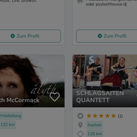
Music. Life. Growth.
oder psytechhouse dj
Zum Profil
Zum Profil
SCHLAGSAITEN
th McCormack
QUANTETT
Heidelberg
(1)
132 km
Aachen
116 km