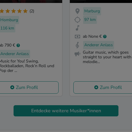
Marburg
(2)
97 km
Homburg
116 km
ab None €
Anderer Anlass
ab 790 €
Guitar music, which goes
Anderer Anlass
straight to your heart with
Music for You! Swing,
melodie...
Rockballaden, Rock’n Roll und
Pop der ...
Zum Profil
Zum Profil
Entdecke weitere Musiker*innen