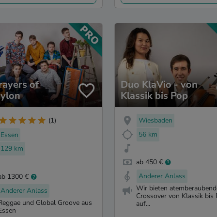
rayers of
Duo KlaVio - von
ylon
Klassik bis Pop
Wiesbaden
(1)
56 km
Essen
129 km
ab 450 €
Anderer Anlass
ab 1300 €
Wir bieten atemberauben
Anderer Anlass
Crossover von Klassik bis
Reggae und Global Groove aus
auf...
Essen