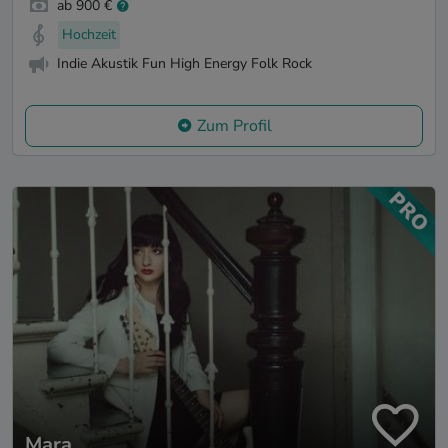
ab 900 €
Hochzeit
Indie Akustik Fun High Energy Folk Rock
Zum Profil
Mara