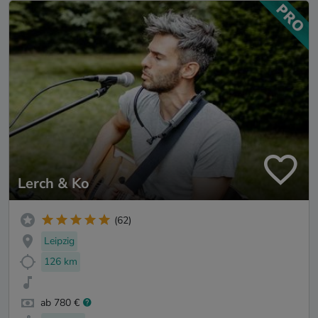
Lerch & Ko
(62)
Leipzig
126 km
ab 780 €