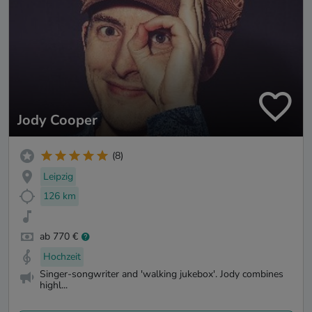
Jody Cooper
(8)
Leipzig
126 km
ab 770 €
Hochzeit
Singer-songwriter and 'walking jukebox'. Jody combines
highl...