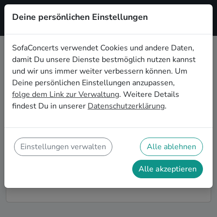
Deine persönlichen Einstellungen
Registrieren
SofaConcerts verwendet Cookies und andere Daten,
damit Du unsere Dienste bestmöglich nutzen kannst
Rock Live-Musik für den
und wir uns immer weiter verbessern können. Um
Sektempfang in Potsdam
Deine persönlichen Einstellungen anzupassen,
folge dem Link zur Verwaltung
. Weitere Details
Ihr seid auf der Suche nach musikalischer
findest Du in unserer
Datenschutzerklärung
.
Untermalung für den Sektempfang eurer Hochzeit in
Potsdam? Bei SofaConcerts findet ihr romantische
Rock Singer-Songwriter*innen und stimmungsvolle
Bands, die eure Feierlichkeiten und den Hochzeits-
Einstellungen verwalten
Alle ablehnen
Sektempfang in Potsdam perfekt abrunden.
Alle akzeptieren
So funktioniert's!
Finde Künstler*innen