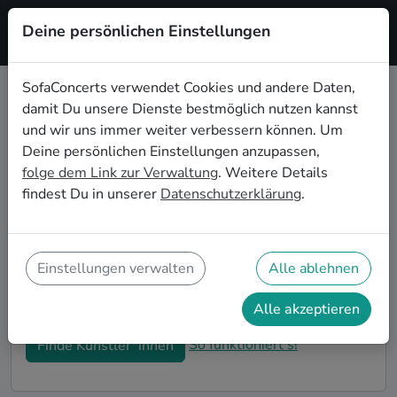
Deine persönlichen Einstellungen
Registrieren
SofaConcerts verwendet Cookies und andere Daten,
damit Du unsere Dienste bestmöglich nutzen kannst
Rock Hochzeitsbands buchen in
und wir uns immer weiter verbessern können. Um
Potsdam
Deine persönlichen Einstellungen anzupassen,
folge dem Link zur Verwaltung
. Weitere Details
Du bist auf der Suche nach einer Rock Hochzeitsband
findest Du in unserer
Datenschutzerklärung
.
in Potsdam für Deinen großen Tag? Dann bist du hier
genau richtig! Auf SofaConcerts findest Du eine
Vielzahl an professionellen Rock Hochzeitsbands in
Potsdam, die euer Fest zu einem echten Highlight
Einstellungen verwalten
Alle ablehnen
werden lassen. Buche jetzt genau die richtige Live-
Musik für eure Feierlichkeiten!
Alle akzeptieren
So funktioniert's!
Finde Künstler*innen