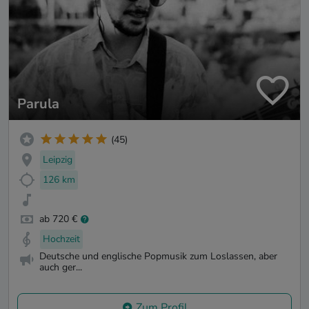
Parula
(45)
Leipzig
126 km
ab 720 €
Hochzeit
Deutsche und englische Popmusik zum Loslassen, aber
auch ger...
Zum Profil