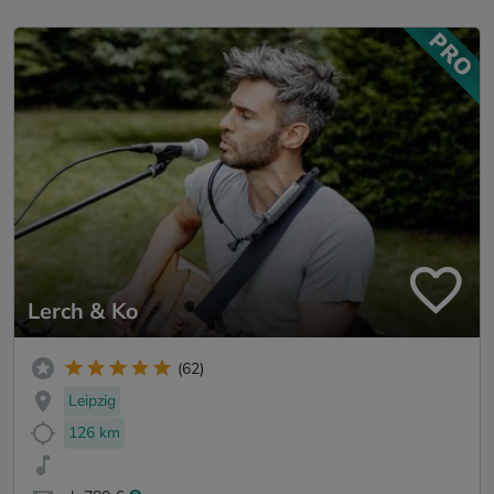
Lerch & Ko
(62)
Leipzig
126 km