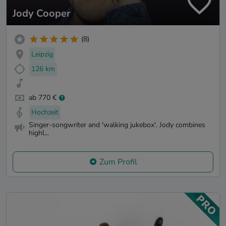
Jody Cooper
(8)
Leipzig
126 km
ab 770 €
Hochzeit
Singer-songwriter and 'walking jukebox'. Jody combines
highl...
Zum Profil