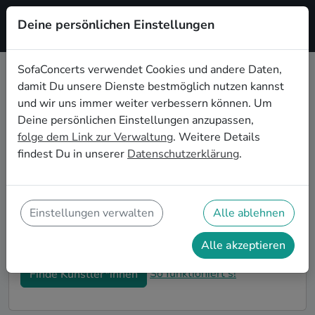
Deine persönlichen Einstellungen
Registrieren
SofaConcerts verwendet Cookies und andere Daten,
damit Du unsere Dienste bestmöglich nutzen kannst
Rock Hochzeitsbands buchen in
und wir uns immer weiter verbessern können. Um
Mönchengladbach
Deine persönlichen Einstellungen anzupassen,
folge dem Link zur Verwaltung
. Weitere Details
Du bist auf der Suche nach einer Rock Hochzeitsband
findest Du in unserer
Datenschutzerklärung
.
in Mönchengladbach für Deinen großen Tag? Dann
bist du hier genau richtig! Auf SofaConcerts findest
Du eine Vielzahl an professionellen Rock
Hochzeitsbands in Mönchengladbach, die euer Fest zu
Einstellungen verwalten
Alle ablehnen
einem echten Highlight werden lassen. Buche jetzt
genau die richtige Live-Musik für eure Feierlichkeiten!
Alle akzeptieren
So funktioniert's!
Finde Künstler*innen