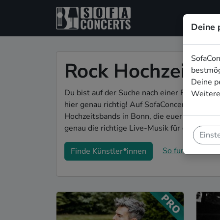
Deine 
SofaCon
Rock Hochzeitsb
bestmög
Deine p
Du bist auf der Suche nach einer Rock Hoch
Weitere
hier genau richtig! Auf SofaConcerts findest
Hochzeitsbands in Bonn, die euer Fest zu e
genau die richtige Live-Musik für eure Feier
Einst
So funktioniert's
Finde Künstler*innen