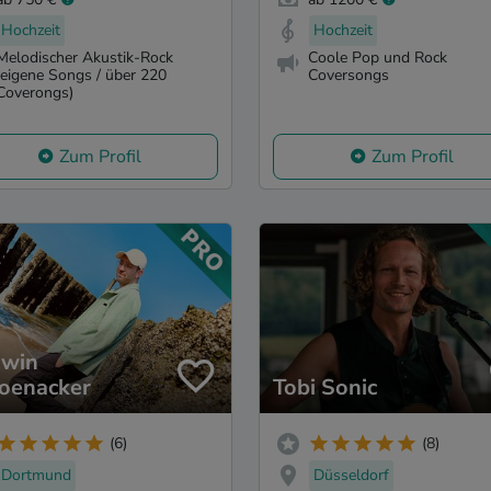
Hochzeit
Hochzeit
Melodischer Akustik-Rock
Coole Pop und Rock
(eigene Songs / über 220
Coversongs
Coverongs)
Zum Profil
Zum Profil
win
oenacker
Tobi Sonic
(6)
(8)
Dortmund
Düsseldorf