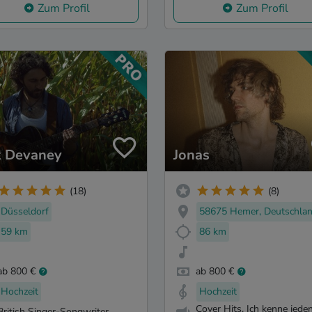
Zum Profil
Zum Profil
k Devaney
Jonas
(18)
(8)
Düsseldorf
58675 Hemer, Deutschla
59 km
86 km
ab 800 €
ab 800 €
Hochzeit
Hochzeit
Cover Hits. Ich kenne jeden 
British Singer-Songwriter