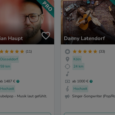
ian Haupt
Danny Latendorf
(11)
(33)
Düsseldorf
Köln
59 km
24 km
ab 1487 €
ab 1000 €
Hochzeit
Hochzeit
Jubelpop - Musik laut gefühlt.
Singer-Songwriter (Pop/Ro