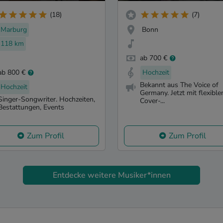
(18)
(7)
Marburg
Bonn
118 km
ab 700 €
ab 800 €
Hochzeit
Bekannt aus The Voice of
Hochzeit
Germany. Jetzt mit flexibl
Singer-Songwriter. Hochzeiten,
Cover-...
Bestattungen, Events
Zum Profil
Zum Profil
Entdecke weitere Musiker*innen