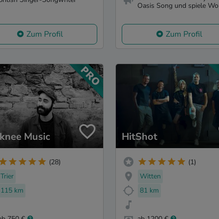
Oasis Song und spiele Won
Zum Profil
Zum Profil
knee Music
HitShot
(28)
(1)
Trier
Witten
115 km
81 km
ab 750 €
ab 1200 €