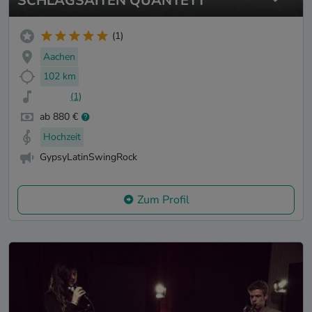
SCHLAGSAITEN QUANTETT
(1)
Aachen
102 km
(1)
ab 880 €
Hochzeit
GypsyLatinSwingRock
Zum Profil