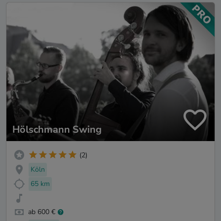
Hölschmann Swing
(2)
Köln
65 km
ab 600 €