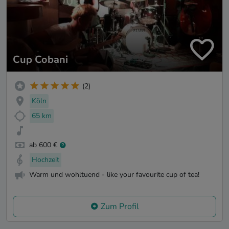
Cup Cobani
(2)
Köln
65 km
ab 600 €
Hochzeit
Warm und wohltuend - like your favourite cup of tea!
Zum Profil