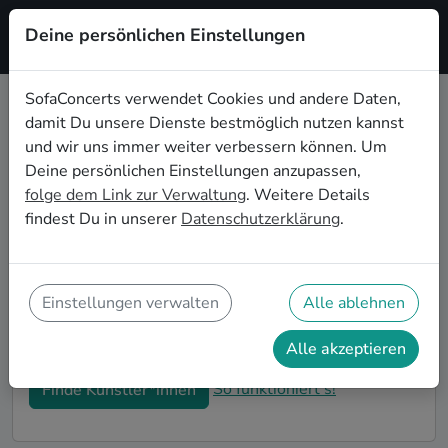
Deine persönlichen Einstellungen
Registrieren
SofaConcerts verwendet Cookies und andere Daten,
damit Du unsere Dienste bestmöglich nutzen kannst
Jazz Live-Musik für den
und wir uns immer weiter verbessern können. Um
Sektempfang in San Francisco
Deine persönlichen Einstellungen anzupassen,
folge dem Link zur Verwaltung
. Weitere Details
Ihr seid auf der Suche nach musikalischer
findest Du in unserer
Datenschutzerklärung
.
Untermalung für den Sektempfang eurer Hochzeit in
San Francisco? Bei SofaConcerts findet ihr
romantische Jazz Singer-Songwriter*innen und
stimmungsvolle Bands, die eure Feierlichkeiten und
Einstellungen verwalten
Alle ablehnen
den Hochzeits-Sektempfang in San Francisco perfekt
abrunden.
Alle akzeptieren
So funktioniert's!
Finde Künstler*innen