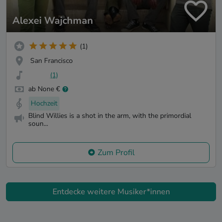
Alexei Wajchman
(1)
San Francisco
(1)
ab None €
Hochzeit
Blind Willies is a shot in the arm, with the primordial
soun...
Zum Profil
Entdecke weitere Musiker*innen