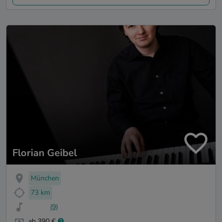
Florian Geibel
München
73 km
(9)
ab 390 €