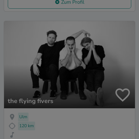
Zum Profil
the flying fivers
Ulm
120 km