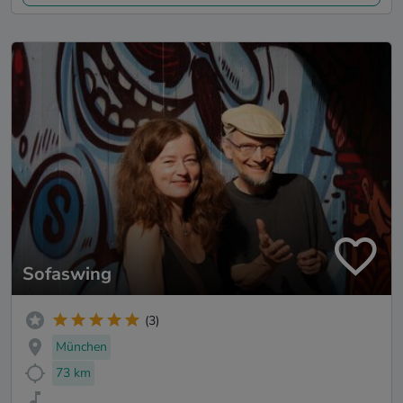
Sofaswing
(3)
München
73 km