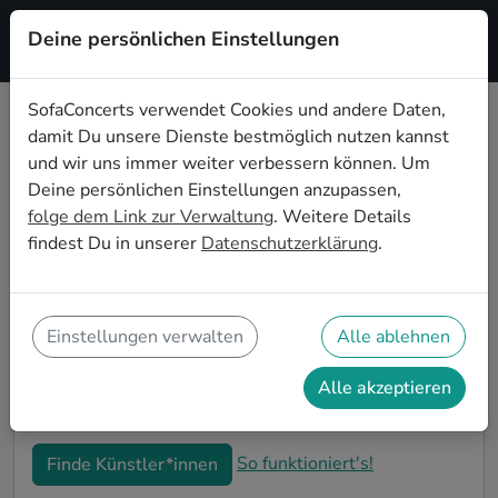
Deine persönlichen Einstellungen
Registrieren
SofaConcerts verwendet Cookies und andere Daten,
damit Du unsere Dienste bestmöglich nutzen kannst
Blues Musiker*innen für die
und wir uns immer weiter verbessern können. Um
Firmenweihnachtsfeier in
Deine persönlichen Einstellungen anzupassen,
Heidelberg
folge dem Link zur Verwaltung
. Weitere Details
findest Du in unserer
Datenschutzerklärung
.
Bucht professionelle Blues Bands und Musiker*innen
für eure Firmen-Weihnachtsfeier in Heidelberg. Live-
Musik macht eure winterlichen Feierlichkeiten zu
einem unvergesslichen Highlight! Auf SofaConcerts
Einstellungen verwalten
Alle ablehnen
findet ihr authentische Blues Sänger*innen und
Bands, die genau zu eurer Betriebsweihnachtsfeier in
Alle akzeptieren
Heidelberg passen.
So funktioniert's!
Finde Künstler*innen