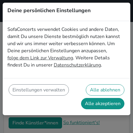
Deine persönlichen Einstellungen
Registrieren
SofaConcerts verwendet Cookies und andere Daten,
damit Du unsere Dienste bestmöglich nutzen kannst
Blues Live-Musik für den 50.
und wir uns immer weiter verbessern können. Um
Geburtstag in Heidelberg
Deine persönlichen Einstellungen anzupassen,
folge dem Link zur Verwaltung
. Weitere Details
Schon wieder ist ein Jahrzehnt vergangen und Dein
findest Du in unserer
Datenschutzerklärung
.
nächster runder Geburtstag steht an? Ein Konzert ist
der ideale Weg, Deinen 50. Geburtstag in Heidelberg
auf eine ganz besondere Art und Weise zu feiern. Ob
kleine Gartenparty oder Feier mit der ganzen
Einstellungen verwalten
Alle ablehnen
Nachbarschaft: Auf SofaConcerts findest Du tolle
Blues Live-Acts, die perfekt zu Deiner 50.
Alle akzeptieren
Geburtstagsfeier in Heidelberg passen.
So funktioniert's!
Finde Künstler*innen