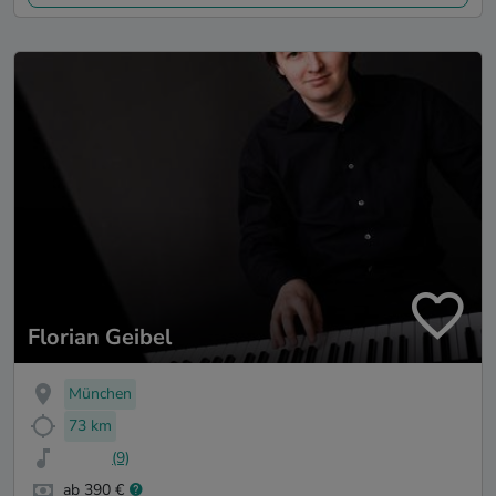
Florian Geibel
München
73 km
(9)
ab 390 €