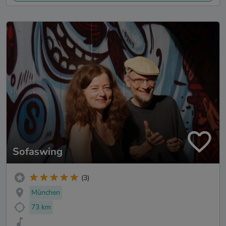
Sofaswing
(3)
München
73 km